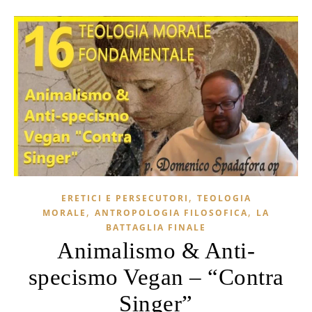
,
ERETICI E PERSECUTORI
TEOLOGIA
,
,
MORALE
ANTROPOLOGIA FILOSOFICA
LA
BATTAGLIA FINALE
Animalismo & Anti-
specismo Vegan – “Contra
Singer”