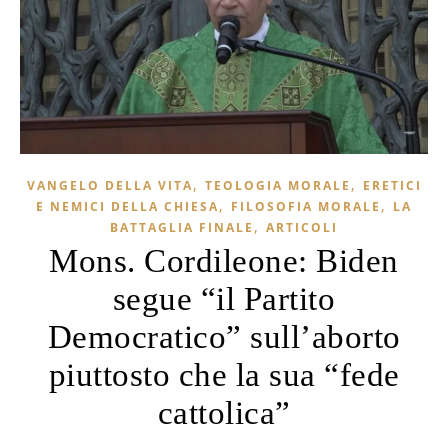
,
,
VANGELO DELLA VITA
TEOLOGIA MORALE
ERETICI
,
,
E NEMICI DELLA CHIESA
FILOSOFIA MORALE
LA
,
BATTAGLIA FINALE
ARTICOLI
Mons. Cordileone: Biden
segue “il Partito
Democratico” sull’aborto
piuttosto che la sua “fede
cattolica”