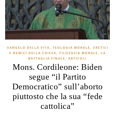
,
,
VANGELO DELLA VITA
TEOLOGIA MORALE
ERETICI
,
,
E NEMICI DELLA CHIESA
FILOSOFIA MORALE
LA
,
BATTAGLIA FINALE
ARTICOLI
Mons. Cordileone: Biden
segue “il Partito
Democratico” sull’aborto
piuttosto che la sua “fede
cattolica”