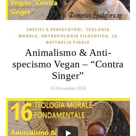
,
ERETICI E PERSECUTORI
TEOLOGIA
,
,
MORALE
ANTROPOLOGIA FILOSOFICA
LA
BATTAGLIA FINALE
Animalismo & Anti-
specismo Vegan – “Contra
Singer”
15 Novembre 2020