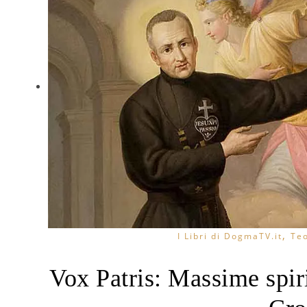
,
I Libri di DogmaTV.it
Teo
Vox Patris: Massime spiri