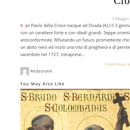
Cro
5 Maggio
San Paolo della Croce nacque ad Ovada (AL) il 3 gennaio 1694. Educato in una famiglia cristiana crebbe
con un carattere forte e con ideali grandi. Seppe orient
anticonformiste. Rifiutando un futuro promettente che g
un abito nero ed iniziò una vita di preghiera e di peni
sacerdote nel 1727, intraprese…
Continua a
Redazione
You May Also Like