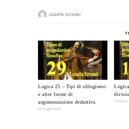
Luisella Scrosati
Y
Logica 25 – Tipi di sillogismo
Logica
e altre forme di
divisi
10 Marzo 
argomentazione deduttiva
23 Giugno 2019