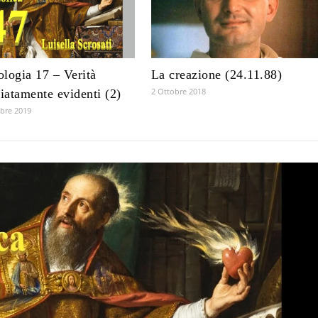
logia 17 – Verità
La creazione (24.11.88)
2 Ottobre 2018
atamente evidenti (2)
bre 2019