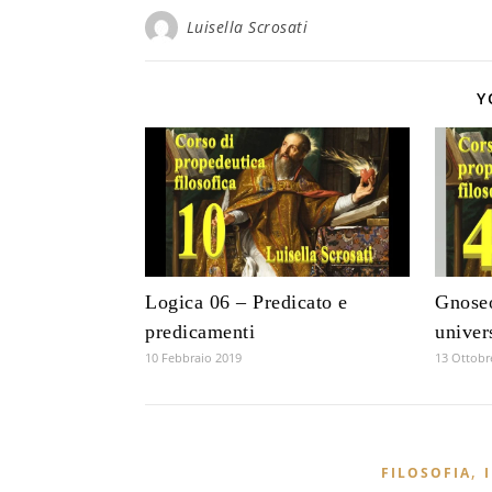
Luisella Scrosati
Y
Logica 06 – Predicato e
Gnoseo
predicamenti
univer
10 Febbraio 2019
13 Ottobr
,
FILOSOFIA