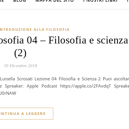
ME
BLOG
MAPPA DEL SITO
I NOSTRI LIBRI
INTRODUZIONE ALLA FILOSOFIA
osofia 04 – Filosofia e scienza
(2)
30 Dicembre 2018
e Spreaker: Apple Podcast https://apple.co/2FAvdqT Spreak
i/2U0rNAW
ONTINUA A LEGGERE