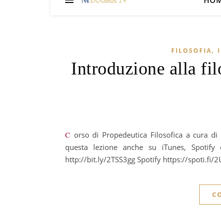
HO
,
FILOSOFIA
Introduzione alla fil
Corso di Propedeutica Filosofica a cura di Luisella Scrosati Lezione 04 Filosofia e Scienza 2 Puoi ascoltare
questa lezione anche su iTunes, Spotify 
http://bit.ly/2TSS3gg Spotify https://spoti.f
C