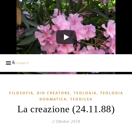
,
,
,
FILOSOFIA
DIO CREATORE
TEOLOGIA
TEOLOGIA
,
DOGMATICA
TEODICEA
La creazione (24.11.88)
2 Ottobre 2018