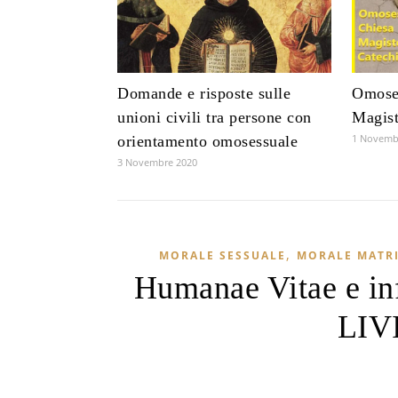
Domande e risposte sulle
Omoses
unioni civili tra persone con
Magist
1 Novemb
orientamento omosessuale
3 Novembre 2020
,
MORALE SESSUALE
MORALE MATR
Humanae Vitae e in
LIVI