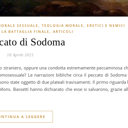
,
,
MORALE SESSUALE
TEOLOGIA MORALE
ERETICI E NEMICI
,
,
LA BATTAGLIA FINALE
ARTICOLI
ccato di Sodoma
18 Aprile 2021
 omosessuale? Le narrazioni bibliche circa il peccato di Sodoma
no state oggetto di due plateali travisamenti. Il primo riguarda 
Mons. Bassetti hanno dichiarato che esse si salvarono, grazie al
ONTINUA A LEGGERE