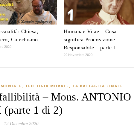
sualità: Chiesa,
Humanae Vitae – Cosa
ero, Catechismo
significa Procreazione
re 2020
Responsabile – parte 1
29 Novembre 2020
,
,
IMONIALE
TEOLOGIA MORALE
LA BATTAGLIA FINALE
fallibilità – Mons. ANTONIO
 (parte 1 di 2)
12 Dicembre 2020