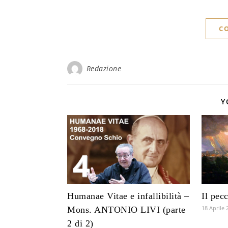
C
Redazione
Y
Humanae Vitae e infallibilità –
Il pec
18 Aprile 
Mons. ANTONIO LIVI (parte
2 di 2)