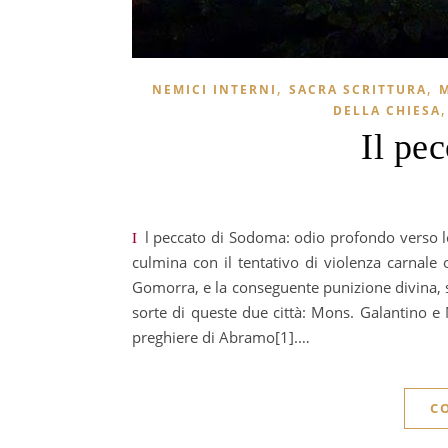
,
,
NEMICI INTERNI
SACRA SCRITTURA
DELLA CHIESA
Il pe
Il peccato di Sodoma: odio profondo verso lo straniero, oppure una condotta estremamente peccaminosa che
culmina con il tentativo di violenza carnale
Gomorra, e la conseguente punizione divina, so
sorte di queste due città: Mons. Galantino e 
preghiere di Abramo[1].…
C