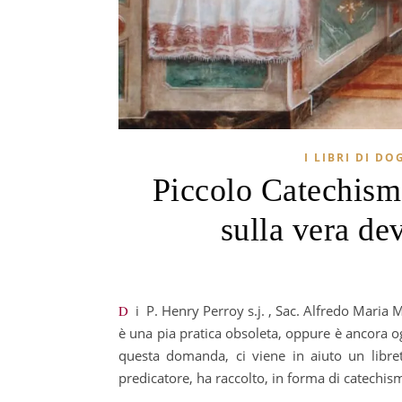
I LIBRI DI DO
Piccolo Catechism
sulla vera d
Di P. Henry Perroy s.j. , Sac. Alfredo Maria Morselli (traduzione a cura di) La devozione al Sacro Cuore di Gesù
è una pia pratica obsoleta, oppure è ancora og
questa domanda, ci viene in aiuto un libret
predicatore, ha raccolto, in forma di catechi