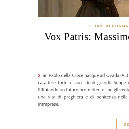
I LIBRI DI DOGMA
Vox Patris: Massime
San Paolo della Croce nacque ad Ovada (AL) il 3 gennaio 1694. Educato in una famiglia cristiana crebbe con un
carattere forte e con ideali grandi. Seppe 
Rifiutando un futuro promettente che gli veniv
una vita di preghiera e di penitenza nella
intraprese…
C