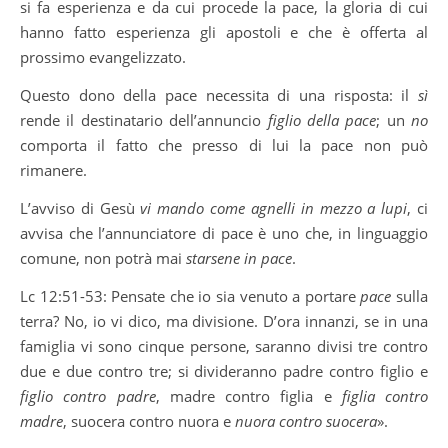
si fa esperienza e da cui procede la pace, la gloria di cui
hanno fatto esperienza gli apostoli e che è offerta al
prossimo evangelizzato.
Questo dono della pace necessita di una risposta: il
sì
rende il destinatario dell’annuncio
figlio della pace
; un
no
comporta il fatto che presso di lui la pace non può
rimanere.
L’avviso di Gesù
vi mando come agnelli in mezzo a lupi
, ci
avvisa che l’annunciatore di pace è uno che, in linguaggio
comune, non potrà mai
starsene in pace
.
Lc 12:51-53: Pensate che io sia venuto a portare
pace
sulla
terra? No, io vi dico, ma divisione. D’ora innanzi, se in una
famiglia vi sono cinque persone, saranno divisi tre contro
due e due contro tre; si divideranno padre contro figlio e
figlio contro padre
, madre contro figlia e
figlia contro
madre
, suocera contro nuora e
nuora contro suocera
».