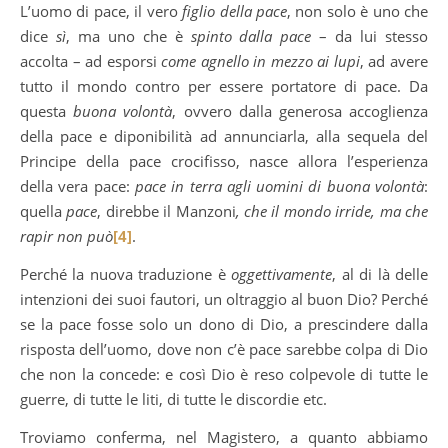
L’uomo di pace, il vero
figlio della pace
, non solo è uno che
dice
sì
, ma uno che è
spinto dalla pace
– da lui stesso
accolta – ad esporsi
come agnello in mezzo ai lupi
, ad avere
tutto il mondo contro per essere portatore di pace. Da
questa
buona volontà
, ovvero dalla generosa accoglienza
della pace e diponibilità ad annunciarla, alla sequela del
Principe della pace crocifisso, nasce allora l’esperienza
della vera pace:
pace in terra agli uomini di buona volontà
:
quella
pace
, direbbe il Manzoni
, che il mondo irride, ma che
rapir non può
[4]
.
Perché la nuova traduzione è
oggettivamente
, al di là delle
intenzioni dei suoi fautori, un oltraggio al buon Dio? Perché
se la pace fosse solo un dono di Dio, a prescindere dalla
risposta dell’uomo, dove non c’è pace sarebbe colpa di Dio
che non la concede: e così Dio è reso colpevole di tutte le
guerre, di tutte le liti, di tutte le discordie etc.
Troviamo conferma, nel Magistero, a quanto abbiamo