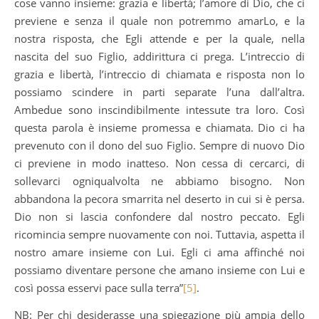
cose vanno insieme: grazia e libertà; l’amore di Dio, che ci
previene e senza il quale non potremmo amarLo, e la
nostra risposta, che Egli attende e per la quale, nella
nascita del suo Figlio, addirittura ci prega. L’intreccio di
grazia e libertà, l’intreccio di chiamata e risposta non lo
possiamo scindere in parti separate l’una dall’altra.
Ambedue sono inscindibilmente intessute tra loro. Così
questa parola è insieme promessa e chiamata. Dio ci ha
prevenuto con il dono del suo Figlio. Sempre di nuovo Dio
ci previene in modo inatteso. Non cessa di cercarci, di
sollevarci ogniqualvolta ne abbiamo bisogno. Non
abbandona la pecora smarrita nel deserto in cui si è persa.
Dio non si lascia confondere dal nostro peccato. Egli
ricomincia sempre nuovamente con noi. Tuttavia, aspetta il
nostro amare insieme con Lui. Egli ci ama affinché noi
possiamo diventare persone che amano insieme con Lui e
così possa esservi pace sulla terra”
[5]
.
NB: Per chi desiderasse una spiegazione più ampia dello