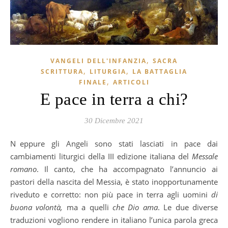
,
VANGELI DELL'INFANZIA
SACRA
,
,
SCRITTURA
LITURGIA
LA BATTAGLIA
,
FINALE
ARTICOLI
E pace in terra a chi?
30 Dicembre 2021
Neppure gli Angeli sono stati lasciati in pace dai
cambiamenti liturgici della III edizione italiana del
Messale
romano
. Il canto, che ha accompagnato l’annuncio ai
pastori della nascita del Messia, è stato inopportunamente
riveduto e corretto: non più pace in terra agli uomini
di
buona volontà,
ma a quelli
che Dio ama
. Le due diverse
traduzioni vogliono rendere in italiano l’unica parola greca