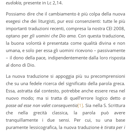
eudokía
, presente in Lc 2,14.
Possiamo dire che il cambiamento è più colpa della nuova
esegesi che dei liturgisti, pur essi consenzienti: tutte le più
importanti traduzioni recenti, compresa la nostra CEI 2008,
optano per
gli uomini che Dio ama
. Con questa traduzione,
la buona volontà è presentata come qualità divina e non
umana, e solo per essa gli uomini ricevono – passivamente
– il dono della pace, indipendentemente dalla loro risposta
al dono di Dio.
La nuova traduzione si appoggia più su precomprensioni
che su una fedele ricerca del significato della parola greca
.
Essa, astratta dal contesto, potrebbe anche essere resa nel
nuovo modo; ma si tratta di quell’errore logico detto
a
posse ad esse non valet consequentia
[1]
. Sia nella S. Scrittura
che nella grecità classica, la parola può avere
tranquillamente i due sensi. Per cui, su una base
puramente lessicografica, la nuova traduzione è
tirata per i