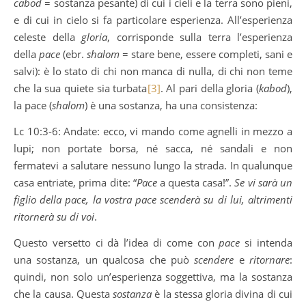
cabod
= sostanza pesante) di cui i cieli e la terra sono pieni,
e di cui in cielo si fa particolare esperienza. All’esperienza
celeste della
gloria
, corrisponde sulla terra l’esperienza
della
pace
(ebr.
shalom
= stare bene, essere completi, sani e
salvi): è lo stato di chi non manca di nulla, di chi non teme
che la sua quiete sia turbata
[3]
. Al pari della gloria (
kabod
),
la pace (
shalom
) è una sostanza, ha una consistenza:
Lc 10:3-6: Andate: ecco, vi mando come agnelli in mezzo a
lupi; non portate borsa, né sacca, né sandali e non
fermatevi a salutare nessuno lungo la strada. In qualunque
casa entriate, prima dite: “
Pace
a questa casa!”.
Se vi sarà un
figlio della pace, la vostra pace scenderà su di lui, altrimenti
ritornerà su di voi
.
Questo versetto ci dà l’idea di come con
pace
si intenda
una sostanza, un qualcosa che può
scendere
e
ritornare
:
quindi, non solo un’esperienza soggettiva, ma la sostanza
che la causa. Questa
sostanza
è la stessa gloria divina di cui