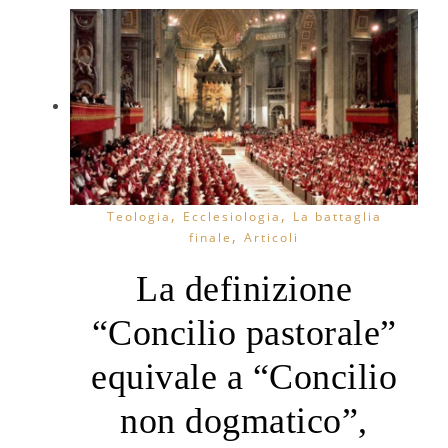
,
,
Teologia
Ecclesiologia
La battaglia
,
finale
Articoli
La definizione
“Concilio pastorale”
equivale a “Concilio
non dogmatico”,