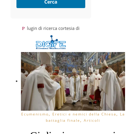
Cerca
Plugin di ricerca cortesia di
,
,
Ecumenismo
Eretici e nemici della Chiesa
La
,
battaglia finale
Articoli