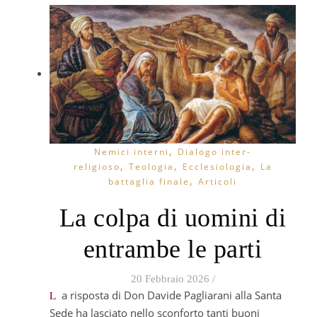
,
Nemici interni
Dialogo inter-
,
,
,
religioso
Teologia
Ecclesiologia
La
,
battaglia finale
Articoli
La colpa di uomini di
entrambe le parti
20 Febbraio 2026
/
La risposta di Don Davide Pagliarani alla Santa
Sede ha lasciato nello sconforto tanti buoni