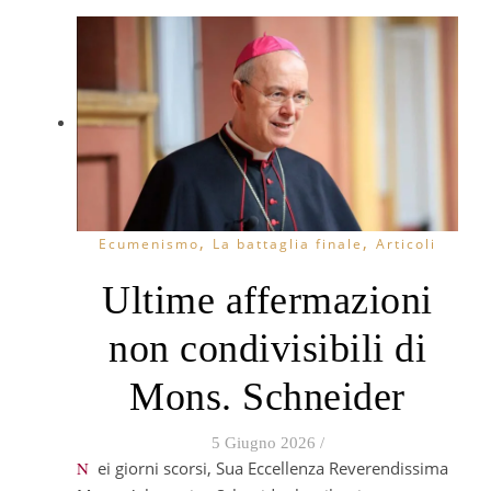
,
,
Ecumenismo
La battaglia finale
Articoli
Ultime affermazioni
non condivisibili di
Mons. Schneider
5 Giugno 2026
/
Nei giorni scorsi, Sua Eccellenza Reverendissima