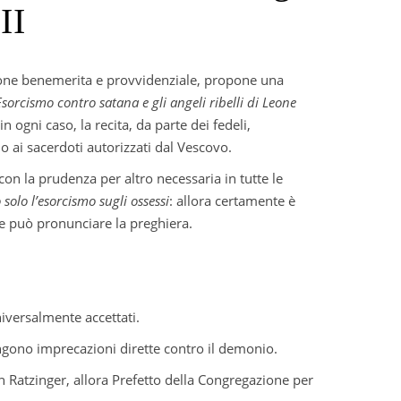
II
azione benemerita e provvidenziale, propone una
Esorcismo contro satana e gli angeli ribelli di Leone
 ogni caso, la recita, da parte dei fedeli,
lo ai sacerdoti autorizzati dal Vescovo.
con la prudenza per altro necessaria in tutte le
solo l’esorcismo sugli ossessi
: allora certamente è
te può pronunciare la preghiera.
niversalmente accettati.
engono imprecazioni dirette contro il demonio.
h Ratzinger, allora Prefetto della Congregazione per