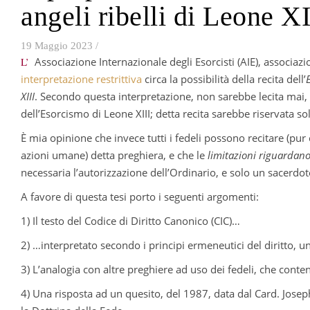
angeli ribelli di Leone XI
19 Maggio 2023
/
L’Associazione Internazionale degli Esorcisti (AIE), associ
interpretazione restrittiva
circa la possibilità della recita dell’
XIII
. Secondo questa interpretazione, non sarebbe lecita mai, in
dell’Esorcismo di Leone XIII; detta recita sarebbe riservata so
È mia opinione che invece tutti i fedeli possono recitare (pur 
azioni umane) detta preghiera, e che le
limitazioni riguardano 
necessaria l’autorizzazione dell’Ordinario, e solo un sacerdo
A favore di questa tesi porto i seguenti argomenti:
1) Il testo del Codice di Diritto Canonico (CIC)…
2) …interpretato secondo i principi ermeneutici del diritto, u
3) L’analogia con altre preghiere ad uso dei fedeli, che cont
4) Una risposta ad un quesito, del 1987, data dal Card. Josep