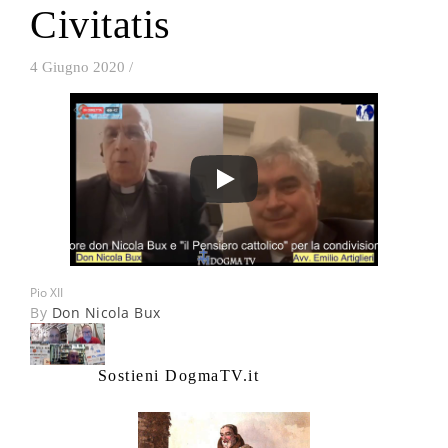
Civitatis
4 Giugno 2020
/
Pio XII
By
Don Nicola Bux
Sostieni DogmaTV.it