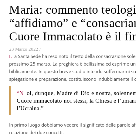
Maria: commento teologic
“affidiamo” e “consacriam
Cuore Immacolato è il fine
23 Marzo 2022
/
La Santa Sede ha reso noto il testo della consacrazione solenne che il Santo Padre Francesco pronuncerà il
prossimo 25 marzo. La preghiera è bellissima ed esprime un
biblicamente. In questo breve studio intendo soffermarmi su
spiegazione e preparazione, costituiscono indubbiamente il c
“N
oi, dunque, Madre di Dio e nostra, solennem
Cuore immacolato noi stessi, la Chiesa e l’umani
l’Ucraina.”
In primo luogo dobbiamo vedere il significato delle parole a
relazione dei due concetti.