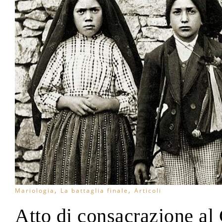
,
,
Mariologia
La battaglia finale
Articoli
Atto di consacrazione al