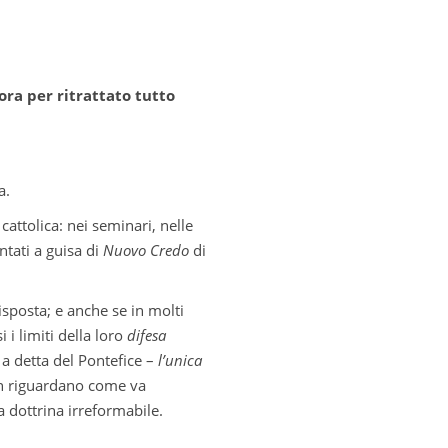
ora per ritrattato tutto
a.
attolica: nei seminari, nelle
tati a guisa di
Nuovo Credo
di
sposta; e anche se in molti
 i limiti della loro
difesa
 a detta del Pontefice –
l’unica
on riguardano come va
a dottrina irreformabile.