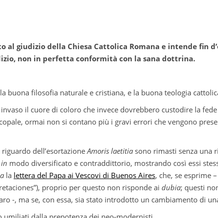
o al giudizio della Chiesa Cattolica Romana e intende fin d’
izio, non in perfetta conformità con la sana dottrina.
a buona filosofia naturale e cristiana, e la buona teologia cattolic
invaso il cuore di coloro che invece dovrebbero custodire la fede c
copale, ormai non si contano più i gravi errori che vengono presen
 riguardo dell’esortazione
Amoris laetitia
sono rimasti senza una ri
o
in
modo diversificato e contraddittorio, mostrando così essi stessi
ia
la
lettera del Papa ai Vescovi di Buenos Aires
, che, se esprime –
etaciones”), proprio per questo non risponde ai
dubia
; questi n
hiaro -, ma se, con essa, sia stato introdotto un cambiamento di un
ro umiliati dalla prepotenza dei neo-modernisti.