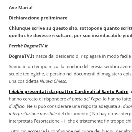
Ave Maria!
Dichiarazione preliminare
Chiunque scrive su questo sito, sottopone quanto scritt
quello che dovesse risultare, per suo insindacabile giud
Perchè DogmaTV.it
DogmaTV.it
nasce dal desiderio di rispiegare in modo facile l
Siamo in un tempo in cui la tenebra dell’eresia sembra avere 
scuole teologiche, e persino nei documenti di magistero epis
una cosiddetta
Nuova Chiesa.
I
dubia
presentati da quattro Cardinali al Santo Padre
a
hanno cercato di rispondere
al posto del Papa
, lo hanno fatt
d’ufficio
. Nè si può considerare una risposta adeguata ai
dub
interpretazione possibile
del documento (“No hay otras interpr
interpretata l’esortazione – il che è tristemente fin troppo c
Tutto ciò accresce la confusione nel cuore dei buoni, per alt