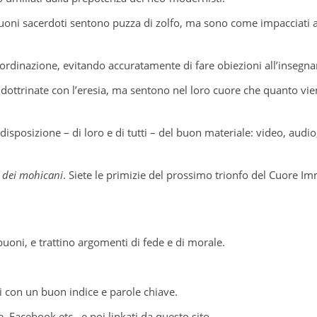
uoni sacerdoti sentono puzza di zolfo, ma sono come impacciati a
ll’ordinazione, evitando accuratamente di fare obiezioni all’inse
ndottrinate con l’eresia, ma sentono nel loro cuore che quanto vie
posizione – di loro e di tutti – del buon materiale: video, audio,
i dei mohicani
. Siete le primizie del prossimo trionfo del Cuore 
buoni, e trattino argomenti di fede e di morale.
nati con un buon indice e parole chiave.
Facebook etc., e poi linkati da questo sito.