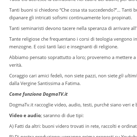
Tanti buoni si chiedono “Che cosa sta succedendo?”… Tanti b
dipanare gli intricati sofismi continuamente loro propinati.
Tanti seminaristi devono tacere nella speranza di arrivare a
Tante religiose che frequentano i corsi di teologia vengono i
menzogne. E così tanti laici e insegnanti di religione.
Abbiamo pensato soprattutto a loro; proveremo a mettere a dis
verità.
Coraggio cari amici fedeli, non siete pazzi, non siete
gli ultim
dalla Vergine Santissima a Fatima.
Come funziona DogmaTV.it
DogmaTv.it raccoglie video, audio, testi, purché siano veri e 
Video e audio
; saranno di due tipi:
A) Fatti da altri: buoni videro trovati in rete, raccolti e ordi
B) Di nostra produzione: verranno prima proposti su Youtube, 