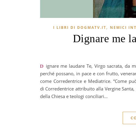
,
I LIBRI DI DOGMATV.IT
NEMICI IN
Dignare me la
Dignare me laudare Te, Virgo sacrata, da mihi virtutem contra hostes tuos: Catechismo per i semplici fedeli,
perché possano, in pace e con frutto, vener
come Corredentrice e Mediatrice. “Come può u
di Corredentrice attribuito alla Vergine Santa, 
della Chiesa e teologi conciliari…
C