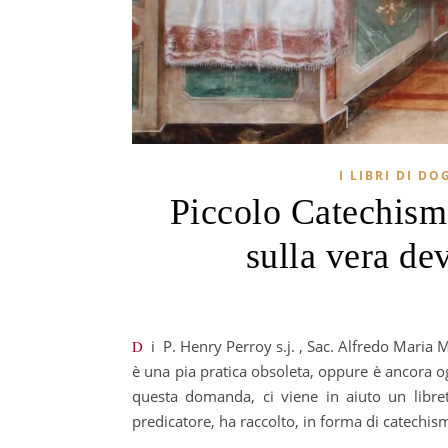
I LIBRI DI DO
Piccolo Catechism
sulla vera d
Di P. Henry Perroy s.j. , Sac. Alfredo Maria Morselli (traduzione a cura di) La devozione al Sacro Cuore di Gesù
è una pia pratica obsoleta, oppure è ancora og
questa domanda, ci viene in aiuto un libret
predicatore, ha raccolto, in forma di catechi