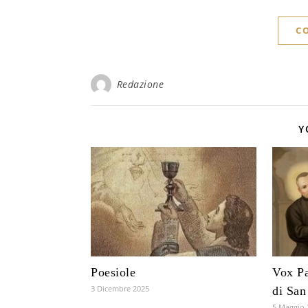
C
Redazione
Y
Poesiole
Vox Pa
3 Dicembre 2025
di San
5 Maggio 