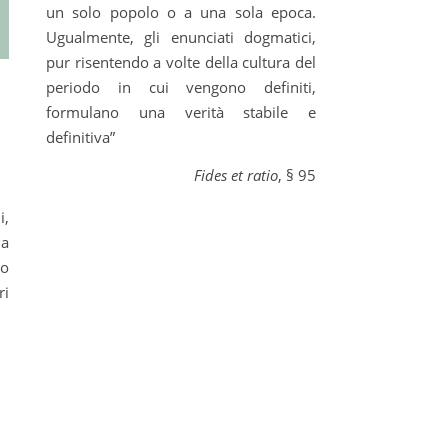
un solo popolo o a una sola epoca.
Ugualmente, gli enunciati dogmatici,
pur risentendo a volte della cultura del
periodo in cui vengono definiti,
formulano una verità stabile e
definitiva”
Fides et ratio
, § 95
la
lo
ri