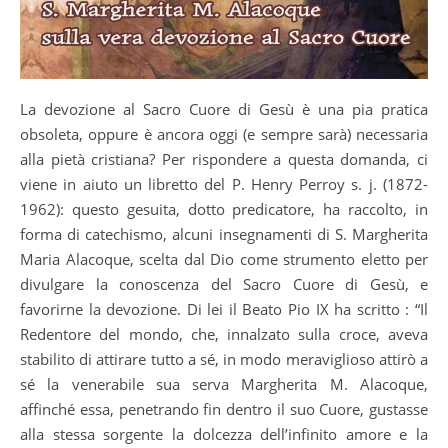
La devozione al Sacro Cuore di Gesù è una pia pratica
obsoleta, oppure è ancora oggi (e sempre sarà) necessaria
alla pietà cristiana? Per rispondere a questa domanda, ci
viene in aiuto un libretto del P. Henry Perroy s. j. (1872-
1962): questo gesuita, dotto predicatore, ha raccolto, in
forma di catechismo, alcuni insegnamenti di S. Margherita
Maria Alacoque, scelta dal Dio come strumento eletto per
divulgare la conoscenza del Sacro Cuore di Gesù, e
favorirne la devozione. Di lei il Beato Pio IX ha scritto : “Il
Redentore del mondo, che, innalzato sulla croce, aveva
stabilito di attirare tutto a sé, in modo meraviglioso attirò a
sé la venerabile sua serva Margherita M. Alacoque,
affinché essa, penetrando fin dentro il suo Cuore, gustasse
alla stessa sorgente la dolcezza dell’infinito amore e la