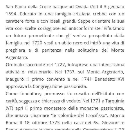
San Paolo della Croce nacque ad Ovada (AL) il 3 gennaio
1694. Educato in una famiglia cristiana crebbe con un
carattere forte e con ideali grandi. Seppe orientare la sua
vita con scelte coraggiose ed anticonformiste. Rifiutando
un futuro promettente che gli veniva prospettato dalla
famiglia, nel 1720 vestì un abito nero ed iniziò una vita di
preghiera e di penitenza nella solitudine del Monte
Argentario.
Ordinato sacerdote nel 1727, intraprese una intensissima
attività di missionario. Nel 1737, sul Monte Argentario,
inaugurò il primo convento e nel 1741 Benedetto XVI
approvava la Congregazione passionista.
Come fondatore, promosse la crescita dell’Istituto con
carità, saggezza e chiarezza di vedute. Nel 1771 a Tarquinia
(VT) aprì il primo monastero delle monache passioniste,
che amava chiamare “le colombe del Crocifisso”. Morì a
Roma il 18 ottobre 1775 nella casa dei Ss. Giovanni e
Paolo, divenuta la sede centrale della Congregazione. Il 29