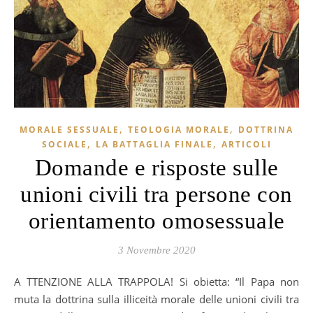
,
,
MORALE SESSUALE
TEOLOGIA MORALE
DOTTRINA
,
,
SOCIALE
LA BATTAGLIA FINALE
ARTICOLI
Domande e risposte sulle
unioni civili tra persone con
orientamento omosessuale
3 Novembre 2020
ATTENZIONE ALLA TRAPPOLA! Si obietta: “Il Papa non
muta la dottrina sulla illiceità morale delle unioni civili tra