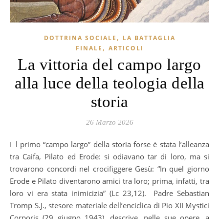
,
DOTTRINA SOCIALE
LA BATTAGLIA
,
FINALE
ARTICOLI
La vittoria del campo largo
alla luce della teologia della
storia
26 Marzo 2026
Il primo “campo largo” della storia forse è stata l’alleanza
tra Caifa, Pilato ed Erode: si odiavano tar di loro, ma si
trovarono concordi nel crocifiggere Gesù: “In quel giorno
Erode e Pilato diventarono amici tra loro; prima, infatti, tra
loro vi era stata inimicizia” (Lc 23,12). Padre Sebastian
Tromp S.J., stesore materiale dell’enciclica di Pio XII Mystici
Corporis (29 giugno 1943), descrive, nelle sue opere, a