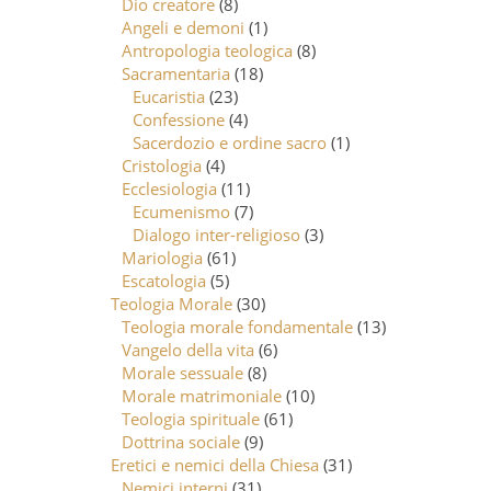
Dio creatore
(8)
Angeli e demoni
(1)
Antropologia teologica
(8)
Sacramentaria
(18)
Eucaristia
(23)
Confessione
(4)
Sacerdozio e ordine sacro
(1)
Cristologia
(4)
Ecclesiologia
(11)
Ecumenismo
(7)
Dialogo inter-religioso
(3)
Mariologia
(61)
Escatologia
(5)
Teologia Morale
(30)
Teologia morale fondamentale
(13)
Vangelo della vita
(6)
Morale sessuale
(8)
Morale matrimoniale
(10)
Teologia spirituale
(61)
Dottrina sociale
(9)
Eretici e nemici della Chiesa
(31)
Nemici interni
(31)