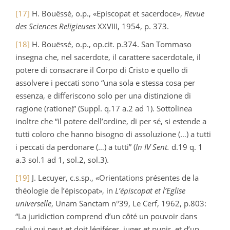
[17]
H. Bouëssé, o.p., «Episcopat et sacerdoce»,
Revue
des Sciences Religieuses
XXVIII, 1954, p. 373.
[18]
H. Bouëssé, o.p., op.cit. p.374. San Tommaso
insegna che, nel sacerdote, il carattere sacerdotale, il
potere di consacrare il Corpo di Cristo e quello di
assolvere i peccati sono “una sola e stessa cosa per
essenza, e differiscono solo per una distinzione di
ragione (ratione)” (Suppl. q.17 a.2 ad 1). Sottolinea
inoltre che “il potere dell’ordine, di per sé, si estende a
tutti coloro che hanno bisogno di assoluzione (…) a tutti
i peccati da perdonare (…) a tutti” (
In IV Sent.
d.19 q. 1
a.3 sol.1 ad 1, sol.2, sol.3).
[19]
J. Lecuyer, c.s.sp., «Orientations présentes de la
théologie de l’épiscopat», in
L’épiscopat et l’Eglise
universelle
, Unam Sanctam n°39, Le Cerf, 1962, p.803:
“La juridiction comprend d’un côté un pouvoir dans
celui qui peut et doit légiférer, juger et punir, et d’un