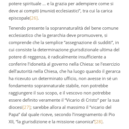
potere spirituale … e la grazia per adempiere come si
deve ai compiti (
munia
) ecclesiastici”, tra cui la carica
episcopale
[26]
.
Tenendo presente la soprannaturalità del bene comune
ecclesiastico che la gerarchia deve promuovere, si
comprende che la semplice “assegnazione di sudditi”, in
cui consiste la determinazione giurisdizionale ultima del
potere di reggenza, è radicalmente insufficiente a
conferire l’idoneità al governo nella Chiesa: se l’esercizio
dell’autorità nella Chiesa, che ha luogo quando il gerarca
ha ricevuto un determinato ufficio, non avesse in sé un
fondamento soprannaturale stabile, non potrebbe
raggiungere il suo scopo, e il vescovo non potrebbe
essere definito veramente il “Vicario di Cristo” per la sua
diocesi
[27]
; sarebbe allora al massimo il “vicario del
Papa” dal quale riceve, secondo l’insegnamento di Pio
XII, “la giurisdizione e la missione canonica”
[28]
.