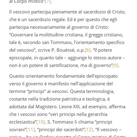
al Corpo mistico”
[7]
.
Il vescovo partecipa pienamente al sacerdozio di Cristo,
che è un sacerdozio regale. Ed è per questo che egli
partecipa necessariamente al governo di Cristo:
“Governare la moltitudine cristiana, il gregge cristiano,
tale è, secondo san Tommaso, l’orientamento specifico
del vescovo”, scrive P. Bouëssé, o.p.
[8]
. “Il potere
episcopale, in quanto tale – aggiunge lo stesso autore –
non è un potere di santificazione, ma di governo”
[9]
.
Questo orientamento fondamentale dell’episcopato
verso il governo è manifesto nell’applicazione del
termine “príncipi” ai vescovi. Questa terminologia,
costante nella tradizione patristica e teologica, è
adottata dal Magistero. Leone XIII, ad esempio, afferma
che i vescovi sono “veri principi nella gerarchia
ecclesiastica”
[10]
. S. Tommaso li chiama “principi
sovrani”
[11]
, “principi dei sacerdoti”
[12]
. “Il vescovo –
scrive – ha un Ordine rispetto al Corpo mistico di Cristo,