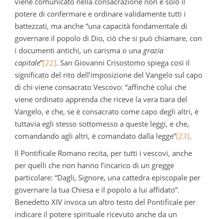
viene comunicato nella consacrazione non è solo il
potere di confermare e ordinare validamente tutti i
battezzati, ma anche “una capacità fondamentale di
governare il popolo di Dio, ciò che si può chiamare, con
i documenti antichi, un carisma o una
grazia
capitale
”
[22]
. San Giovanni Crisostomo spiega così il
significato del rito dell’imposizione del Vangelo sul capo
di chi viene consacrato Vescovo: “affinché colui che
viene ordinato apprenda che riceve la vera tiara del
Vangelo, e che, se è consacrato come capo degli altri, è
tuttavia egli stesso sottomesso a queste leggi, e che,
comandando agli altri, è comandato dalla legge”
[23]
.
Il Pontificale Romano recita, per tutti i vescovi, anche
per quelli che non hanno l’incarico di un gregge
particolare: “Dagli, Signore, una cattedra episcopale per
governare la tua Chiesa e il popolo a lui affidato”.
Benedetto XIV invoca un altro testo del Pontificale per
indicare il potere spirituale ricevuto anche da un