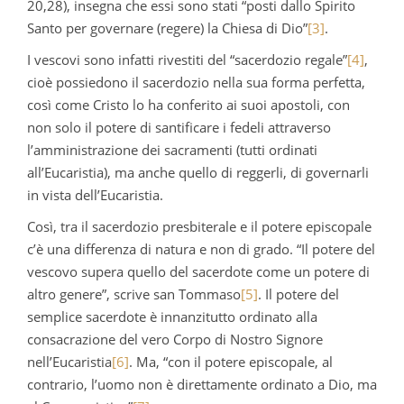
20,28), insegna che essi sono stati “posti dallo Spirito
Santo per governare (regere) la Chiesa di Dio”
[3]
.
I vescovi sono infatti rivestiti del “sacerdozio regale”
[4]
,
cioè possiedono il sacerdozio nella sua forma perfetta,
così come Cristo lo ha conferito ai suoi apostoli, con
non solo il potere di santificare i fedeli attraverso
l’amministrazione dei sacramenti (tutti ordinati
all’Eucaristia), ma anche quello di reggerli, di governarli
in vista dell’Eucaristia.
Così, tra il sacerdozio presbiterale e il potere episcopale
c’è una differenza di natura e non di grado. “Il potere del
vescovo supera quello del sacerdote come un potere di
altro genere”, scrive san Tommaso
[5]
. Il potere del
semplice sacerdote è innanzitutto ordinato alla
consacrazione del vero Corpo di Nostro Signore
nell’Eucaristia
[6]
. Ma, “con il potere episcopale, al
contrario, l’uomo non è direttamente ordinato a Dio, ma