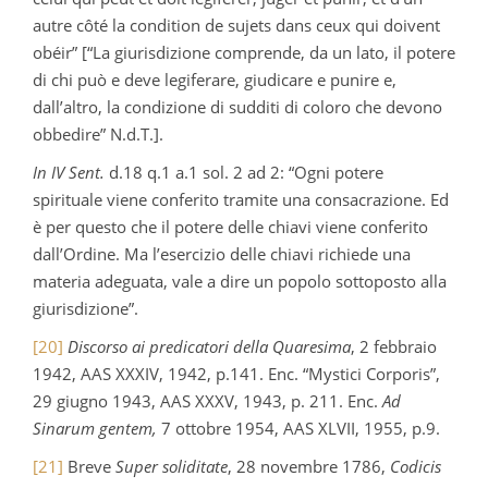
autre côté la condition de sujets dans ceux qui doivent
obéir” [“La giurisdizione comprende, da un lato, il potere
di chi può e deve legiferare, giudicare e punire e,
dall’altro, la condizione di sudditi di coloro che devono
obbedire” N.d.T.].
In IV Sent.
d.18 q.1 a.1 sol. 2 ad 2: “Ogni potere
spirituale viene conferito tramite una consacrazione. Ed
è per questo che il potere delle chiavi viene conferito
dall’Ordine. Ma l’esercizio delle chiavi richiede una
materia adeguata, vale a dire un popolo sottoposto alla
giurisdizione”.
[20]
Discorso ai predicatori della Quaresima
, 2 febbraio
1942, AAS XXXIV, 1942, p.141. Enc. “Mystici Corporis”,
29 giugno 1943, AAS XXXV, 1943, p. 211. Enc.
Ad
Sinarum gentem,
7 ottobre 1954, AAS XLVII, 1955, p.9.
[21]
Breve
Super soliditate
, 28 novembre 1786,
Codicis