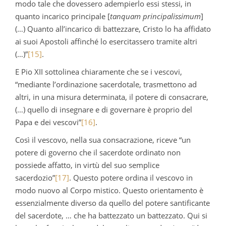
modo tale che dovessero adempierlo essi stessi, in
quanto incarico principale [
tanquam principalissimum
]
(…) Quanto all’incarico di battezzare, Cristo lo ha affidato
ai suoi Apostoli affinché lo esercitassero tramite altri
(…)”
[15]
.
E Pio XII sottolinea chiaramente che se i vescovi,
“mediante l’ordinazione sacerdotale, trasmettono ad
altri, in una misura determinata, il potere di consacrare,
(…) quello di insegnare e di governare è proprio del
Papa e dei vescovi”
[16]
.
Così il vescovo, nella sua consacrazione, riceve “un
potere di governo che il sacerdote ordinato non
possiede affatto, in virtù del suo semplice
sacerdozio”
[17]
. Questo potere ordina il vescovo in
modo nuovo al Corpo mistico. Questo orientamento è
essenzialmente diverso da quello del potere santificante
del sacerdote, … che ha battezzato un battezzato. Qui si