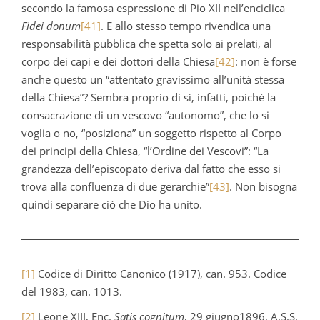
secondo la famosa espressione di Pio XII nell’enciclica
Fidei donum
[41]
. E allo stesso tempo rivendica una
responsabilità pubblica che spetta solo ai prelati, al
corpo dei capi e dei dottori della Chiesa
[42]
: non è forse
anche questo un “attentato gravissimo all’unità stessa
della Chiesa”? Sembra proprio di sì, infatti, poiché la
consacrazione di un vescovo “autonomo”, che lo si
voglia o no, “posiziona” un soggetto rispetto al Corpo
dei principi della Chiesa, “l’Ordine dei Vescovi”: “La
grandezza dell’episcopato deriva dal fatto che esso si
trova alla confluenza di due gerarchie”
[43]
. Non bisogna
quindi separare ciò che Dio ha unito.
[1]
Codice di Diritto Canonico (1917), can. 953. Codice
del 1983, can. 1013.
[2]
Leone XIII, Enc.
Satis cognitum
, 29 giugno1896, A.S.S.