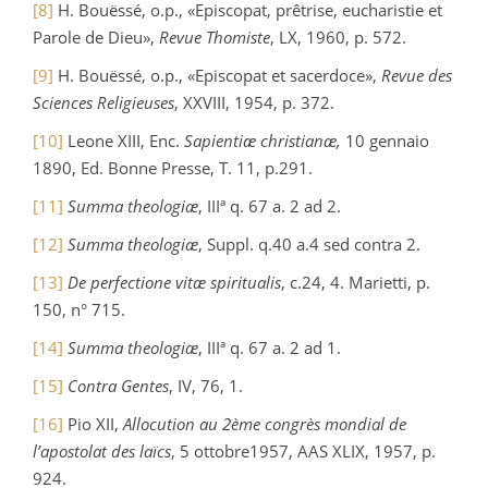
[8]
H. Bouëssé, o.p., «Episcopat, prêtrise, eucharistie et
Parole de Dieu»,
Revue Thomiste
, LX, 1960, p. 572.
[9]
H. Bouëssé, o.p., «Episcopat et sacerdoce»,
Revue des
Sciences Religieuses
, XXVIII, 1954, p. 372.
[10]
Leone XIII, Enc.
Sapientiæ christianæ,
10 gennaio
1890, Ed. Bonne Presse, T. 11, p.291.
[11]
Summa theologiæ
, IIIª q. 67 a. 2 ad 2.
[12]
Summa theologiæ
, Suppl. q.40 a.4 sed contra 2.
[13]
De perfectione vitæ spiritualis
, c.24, 4. Marietti, p.
150, n° 715.
[14]
Summa theologiæ
, IIIª q. 67 a. 2 ad 1.
[15]
Contra Gentes
, IV, 76, 1.
[16]
Pio XII,
Allocution au 2ème congrès mondial de
l’apostolat des laïcs
, 5 ottobre1957, AAS XLIX, 1957, p.
924.