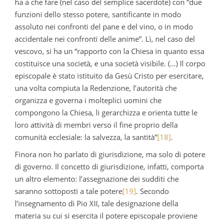
ha a che fare (nel caso del semplice sacerdote) con “due
funzioni dello stesso potere, santificante in modo
assoluto nei confronti del pane e del vino, o in modo
accidentale nei confronti delle anime”. Lì, nel caso del
vescovo, si ha un “rapporto con la Chiesa in quanto essa
costituisce una società, e una società visibile. (…) Il corpo
episcopale è stato istituito da Gesù Cristo per esercitare,
una volta compiuta la Redenzione, l’autorità che
organizza e governa i molteplici uomini che
compongono la Chiesa, li gerarchizza e orienta tutte le
loro attività di membri verso il fine proprio della
comunità ecclesiale: la salvezza, la santità”
[18]
.
Finora non ho parlato di giurisdizione, ma solo di potere
di governo. Il concetto di giurisdizione, infatti, comporta
un altro elemento: l’assegnazione dei sudditi che
saranno sottoposti a tale potere
[19]
. Secondo
l’insegnamento di Pio XII, tale designazione della
materia su cui si esercita il potere episcopale proviene