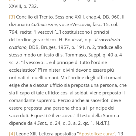
XXVIII, p. 732.
[3]
Concilio di Trento, Sessione XXIII, chap.4, DB. 960. Il
dizionario
Catholicisme
, voce «Vescovi», fasc. 15, col.
794, recita: “I vescovi […] costituiscono i príncipi
dell’ordine gerarchico». H. Bouëssé, o.p..
Il sacerdozio
cristiano
, DDB, Bruges, 1957, p. 191, n. 2, traduce allo
stesso modo un testo di s. Tommaso, Suppl. q. 40 a. 4
sc. 2: “il vescovo … è il principe di tutto l’ordine
ecclesiastico” [“I ministeri divini devono essere più
ordinati di quelli umani. Ma l’ordine degli uffici umani
esige che a ciascun ufficio sia preposta una persona, che
sia il capo di tale ufficio: cosi ai soldati viene preposto il
comandante supremo. Perciò anche ai sacerdoti deve
essere preposta una persona che sia il principe dei
sacerdoti. E questi è il vescovo.” Il testo della Summa
dipende da
4 Sent.,
d. 24, q. 3, a. 2, qc. 1. N.d.T.].
[4]
Leone XIII, Lettera apostolica “
Apostolicæ curæ”
, 13