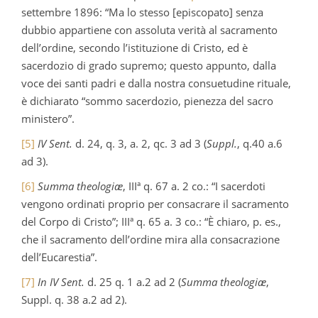
settembre 1896: “Ma lo stesso [episcopato] senza
dubbio appartiene con assoluta verità al sacramento
dell’ordine, secondo l’istituzione di Cristo, ed è
sacerdozio di grado supremo; questo appunto, dalla
voce dei santi padri e dalla nostra consuetudine rituale,
è dichiarato “sommo sacerdozio, pienezza del sacro
ministero”.
[5]
IV Sent.
d. 24, q. 3, a. 2, qc. 3 ad 3 (
Suppl.
, q.40 a.6
ad 3).
[6]
Summa theologiæ
, IIIª q. 67 a. 2 co.: “I sacerdoti
vengono ordinati proprio per consacrare il sacramento
del Corpo di Cristo”; IIIª q. 65 a. 3 co.: “È chiaro, p. es.,
che il sacramento dell’ordine mira alla consacrazione
dell’Eucarestia”.
[7]
In IV Sent.
d. 25 q. 1 a.2 ad 2 (
Summa theologiæ
,
Suppl. q. 38 a.2 ad 2).