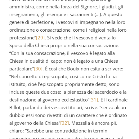
amministra, come nella forza del Signore, i giudizi, gli
insegnamenti, gli esempi e i sacramenti (…). A questo
genere di perfezione, i vescovi si impegnano nella loro
ordinazione o consacrazione, come i religiosi nella loro
professione”
[29]
. Si vede che il vescovo diventa lo
Sposo della Chiesa proprio nella sua consacrazione.
“Con la sua consacrazione, il vescovo è legato alla
Chiesa in qualità di capo: non è legato a una Chiesa
particolare”
[30]
. È così che Bouix non esita a scrivere:
“Nel concetto di episcopato, così come Cristo lo ha
istituito, cioè l’episcopato propriamente detto, sono
incluse queste due cose: la pienezza del sacerdozio e la
destinazione al governo ecclesiastico”
[31]
. E il cardinale
Billot, parlando dei vescovi titolari, scrive: “senza alcun
dubbio essi sono rivestiti di un carattere che è ordinato
al governo della Chiesa”
[32]
. Mazzella è ancora più
chiaro: “Sarebbe una contraddizione in termini
concepire un vescovo consacrato che non avesse, nel