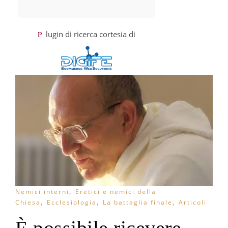
Plugin di ricerca cortesia di
,
Nemici interni
Eretici e nemici della
,
,
,
Chiesa
Ecclesiologia
La battaglia finale
Articoli