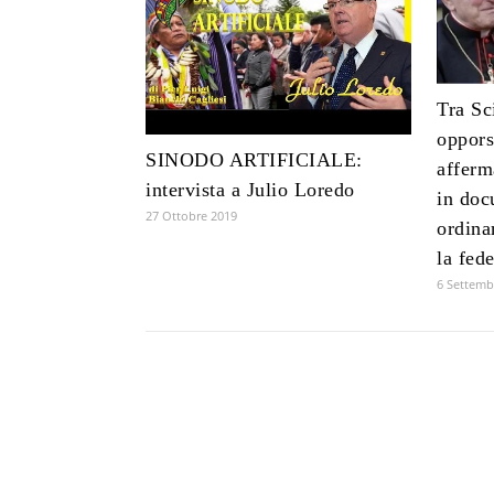
Tra Sc
oppors
SINODO ARTIFICIALE:
afferm
intervista a Julio Loredo
in doc
27 Ottobre 2019
ordina
la fed
6 Settemb