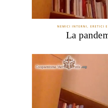
,
NEMICI INTERNI
ERETICI 
La pandem