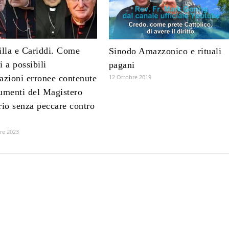
illa e Cariddi. Come
Sinodo Amazzonico e rituali
i a possibili
pagani
12 Ottobre 2019
azioni erronee contenute
umenti del Magistero
rio senza peccare contro
e
re 2023