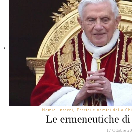
,
Nemici interni
Eretici e nemici della Ch
Le ermeneutiche d
17 Ottobre 2