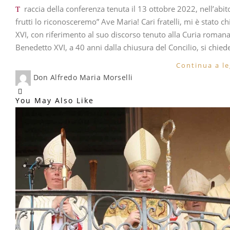
Traccia della conferenza tenuta il 13 ottobre 2022, nell’abito del convegno on line “Il Concilio Vaticano II. Dai
frutti lo riconosceremo” Ave Maria! Cari fratelli, mi è stato c
XVI, con riferimento al suo discorso tenuto alla Curia romana
Benedetto XVI, a 40 anni dalla chiusura del Concilio, si chied
Continua a l
Don Alfredo Maria Morselli
You May Also Like