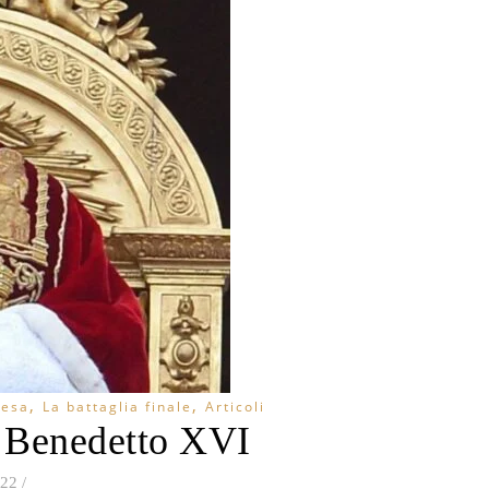
,
,
iesa
La battaglia finale
Articoli
i Benedetto XVI
022
/