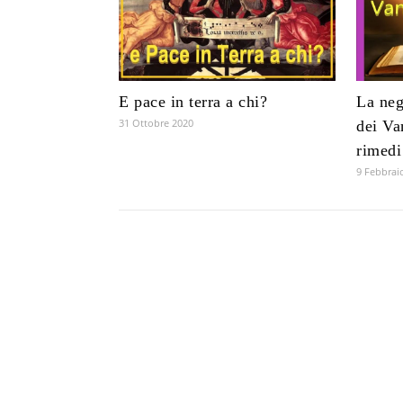
E pace in terra a chi?
La neg
31 Ottobre 2020
dei Va
rimedi
9 Febbrai