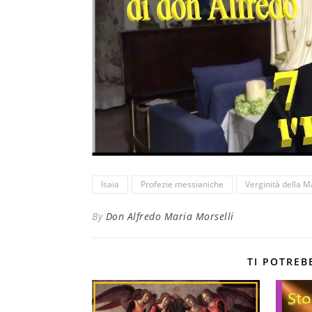
Isaia
Profezie messianiche
Verginità della 
By
Don Alfredo Maria Morselli
TI POTREB