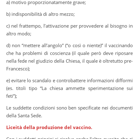
a) motivo proporzionatamente grave;
b) indisponibilità di altro mezzo;
c) nel frattempo, l’attivazione per provvedere al bisogno in
altro modo;
d) non “mettere all’angolo” (“o così o niente)” il vaccinando
che ha problemi di coscienza (il quale però deve riposare
nella fede nel giudizio della Chiesa, il quale è oltretutto pre-
Francesco);
e) evitare lo scandalo e controbattere informazioni difformi
(es. titoli tipo “La chiesa ammette sperimentazione sui
feti”);
Le suddette condizioni sono ben specificate nei documenti
della Santa Sede.
Liceità della produzione del vaccino.
Con i suddetti principi si risolve anche l’altro quesito che ci