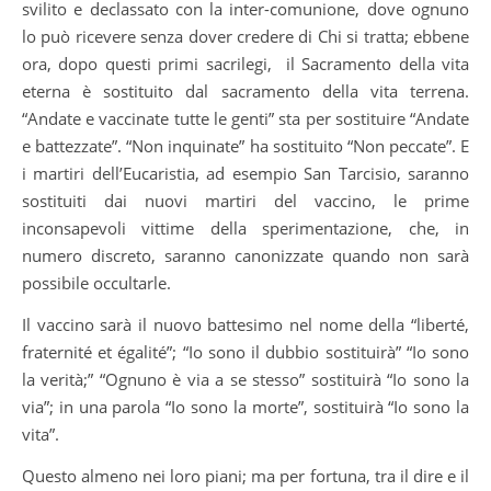
svilito e declassato con la inter-comunione, dove ognuno
lo può ricevere senza dover credere di Chi si tratta; ebbene
ora, dopo questi primi sacrilegi, il Sacramento della vita
eterna è sostituito dal sacramento della vita terrena.
“Andate e vaccinate tutte le genti” sta per sostituire “Andate
e battezzate”. “Non inquinate” ha sostituito “Non peccate”. E
i martiri dell’Eucaristia, ad esempio San Tarcisio, saranno
sostituiti dai nuovi martiri del vaccino, le prime
inconsapevoli vittime della sperimentazione, che, in
numero discreto, saranno canonizzate quando non sarà
possibile occultarle.
Il vaccino sarà il nuovo battesimo nel nome della “liberté,
fraternité et égalité”; “Io sono il dubbio sostituirà” “Io sono
la verità;” “Ognuno è via a se stesso” sostituirà “Io sono la
via”; in una parola “Io sono la morte”, sostituirà “Io sono la
vita”.
Questo almeno nei loro piani; ma per fortuna, tra il dire e il