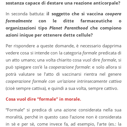
sostanza capace di destare una reazione anticorpale?
In seconda battuta:
il soggetto che si vaccina
coopera
formalmente
con le ditte farmaceutiche o
organizzazioni tipo
Planet Parenthood
che compiono
azioni inique per ottenere dette cellule?
Per rispondere a queste domande, è necessario dapprima
vedere cosa si intende con la categoria
formale
predicata di
un atto umano; una volta chiarito cosa vuol dire
formale
, si
può spiegare cos’è la
cooperazione formale
: e solo allora si
potrà valutare se l’atto di vaccinarsi rientra nel genere
cooperazione formale con un’azione intrinsecamente cattiva
(cioè sempre cattiva), e quindi a sua volta, sempre cattivo.
Cosa vuol dire “formale” in morale.
“Formale” si predica di una azione considerata nella sua
moralità, perché in questo caso l’azione non è considerata
in sè e per sè, come invece fa, ad esempio, l’arte (es.: la