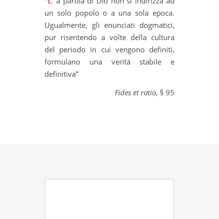
“La parola di Dio non si indirizza ad
un solo popolo o a una sola epoca.
Ugualmente, gli enunciati dogmatici,
pur risentendo a volte della cultura
del periodo in cui vengono definiti,
formulano una verità stabile e
definitiva”
Fides et ratio
, § 95