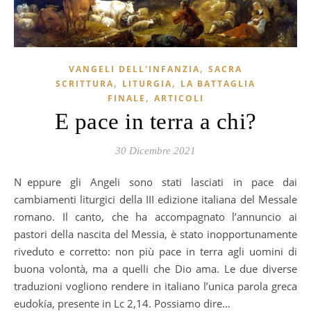
,
VANGELI DELL'INFANZIA
SACRA
,
,
SCRITTURA
LITURGIA
LA BATTAGLIA
,
FINALE
ARTICOLI
E pace in terra a chi?
30 Dicembre 2021
Neppure gli Angeli sono stati lasciati in pace dai
cambiamenti liturgici della III edizione italiana del Messale
romano. Il canto, che ha accompagnato l’annuncio ai
pastori della nascita del Messia, è stato inopportunamente
riveduto e corretto: non più pace in terra agli uomini di
buona volontà, ma a quelli che Dio ama. Le due diverse
traduzioni vogliono rendere in italiano l’unica parola greca
eudokía, presente in Lc 2,14. Possiamo dire…