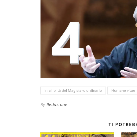
Infallibiltà del Magistero ordinario
Humane vitae
By
Redazione
TI POTREB