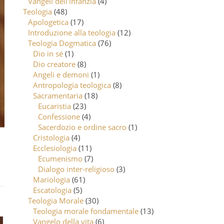
Vangeli dell'infanzia
(4)
Teologia
(48)
Apologetica
(17)
Introduzione alla teologia
(12)
Teologia Dogmatica
(76)
Dio in sé
(1)
Dio creatore
(8)
Angeli e demoni
(1)
Antropologia teologica
(8)
Sacramentaria
(18)
Eucaristia
(23)
Confessione
(4)
Sacerdozio e ordine sacro
(1)
Cristologia
(4)
Ecclesiologia
(11)
Ecumenismo
(7)
Dialogo inter-religioso
(3)
Mariologia
(61)
Escatologia
(5)
Teologia Morale
(30)
Teologia morale fondamentale
(13)
Vangelo della vita
(6)