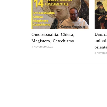
Domand
Omosessualità: Chiesa,
unioni
Magistero, Catechismo
1 Novembre 2020
orient
3 Novemb