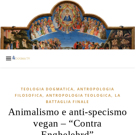
,
TEOLOGIA DOGMATICA
ANTROPOLOGIA
,
,
FILOSOFICA
ANTROPOLOGIA TEOLOGICA
LA
BATTAGLIA FINALE
Animalismo e anti-specismo
vegan – “Contra
Enghelehrd”