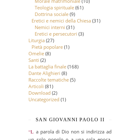
Morale matrimoniale
(10)
Teologia spirituale
(61)
Dottrina sociale
(9)
Eretici e nemici della Chiesa
(31)
Nemici interni
(31)
Eretici e persecutori
(3)
Liturgia
(27)
Pietà popolare
(1)
Omelie
(8)
Santi
(2)
La battaglia finale
(168)
Dante Alighieri
(8)
Raccolte tematiche
(5)
Articoli
(81)
Download
(2)
Uncategorized
(1)
SAN GIOVANNI PAOLO II
“La parola di Dio non si indirizza ad
un solo popolo o a una sola epoca.