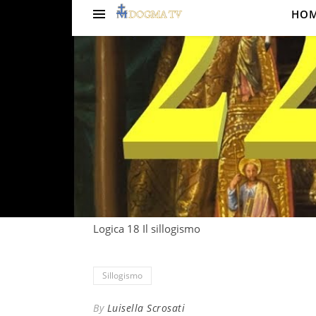
HO
Logica 1
Corso di Propedeutica filosofica
LUISELLA SCROSATI
Lezione 22
Logica 18 Il sillogismo
Sillogismo
By
Luisella Scrosati