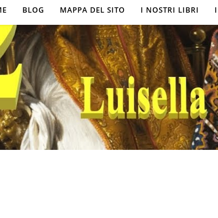
ME
BLOG
MAPPA DEL SITO
I NOSTRI LIBRI
,
FILOSOFIA
LOGICA
8 – Il sillogismo
12 Maggio 2019