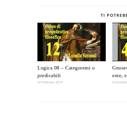
TI POTREB
Logica 08 – Categoremi o
Gnoseo
predicabili
ente, 
24 Febbraio 2019
8 Dicembr