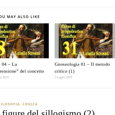
OU MAY ALSO LIKE
 04 – La
Gnoseologia 01 – Il metodo
ensione” del concetto
critico (1)
o 2019
7 Luglio 2019
,
FILOSOFIA
LOGICA
figure del sillogismo (2)