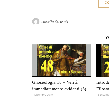
C
Luisella Scrosati
Y
Gnoseologia 18 – Verità
Introd
immediatamente evidenti (3)
Filoso
1 Dicembre 2019
16 Dicemb