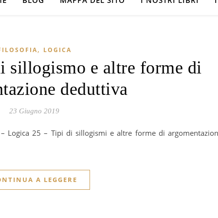
ME
BLOG
MAPPA DEL SITO
I NOSTRI LIBRI
,
FILOSOFIA
LOGICA
i sillogismo e altre forme di
tazione deduttiva
23 Giugno 2019
ONTINUA A LEGGERE