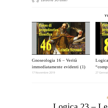
Y
Gnoseologia 16 – Verità
Logica
immediatamente evidenti (1)
“compr
17 Novembre 2019
27 Gennai
Logica 23 – Le 