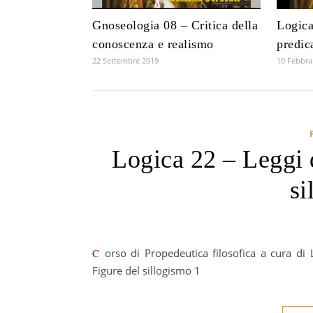
Gnoseologia 08 – Critica della
Logica
conoscenza e realismo
predic
22 Settembre 2019
10 Febbra
Logica 22 – Leggi d
si
Corso di Propedeutica filosofica a cura di LUISELLA SCROSATI Lezione 26 Logica 22 Leggi del sillogismo 4
Figure del sillogismo 1