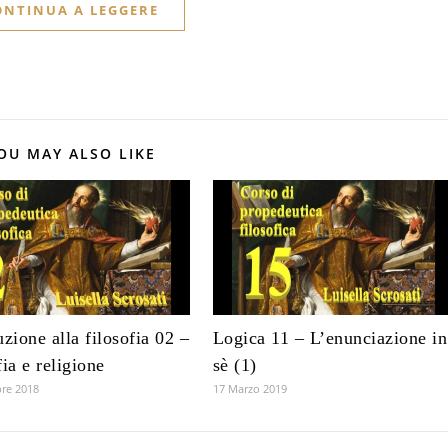
ONTINUA A LEGGERE
OU MAY ALSO LIKE
uzione alla filosofia 02 –
Logica 11 – L’enunciazione in
fia e religione
sè (1)
re 2018
17 Marzo 2019