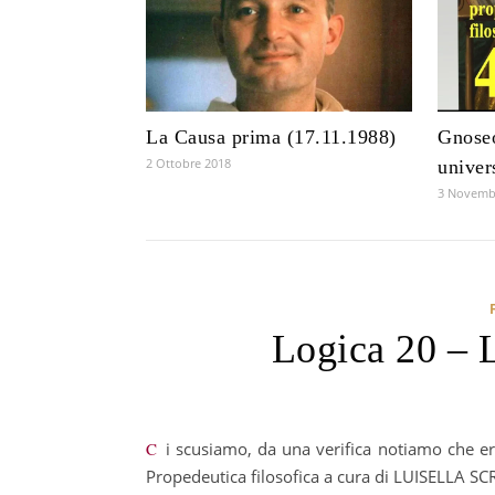
La Causa prima (17.11.1988)
Gnoseo
2 Ottobre 2018
univer
3 Novemb
Logica 20 – L
Ci scusiamo, da una verifica notiamo che erroneamente questo video era rimasto in status “privato” Corso di
Propedeutica filosofica a cura di LUISELLA SC