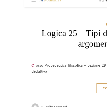
HO
Logica 25 – Tipi d
argomen
Corso Propedeutica filosofica – Lezione 29 – Logica 25 – Tipi di sillogismi e altre forme di argomentazione
deduttiva
C
Luisella Scrosati