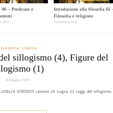
 06 – Predicato e
Introduzione alla filosofia 02 
amenti
Filosofia e religione
io 2019
16 Dicembre 2018
,
FILOSOFIA
LOGICA
el sillogismo (4), Figure del
llogismo (1)
8 Giugno 2019