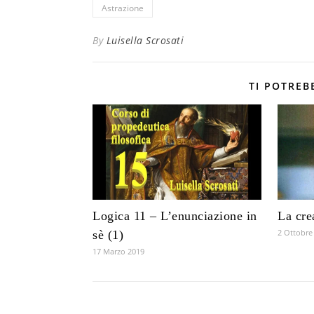
Astrazione
By
Luisella Scrosati
TI POTREB
Logica 11 – L’enunciazione in
La cre
2 Ottobre
sè (1)
17 Marzo 2019