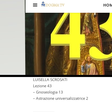
HO
FIL
Gnoseolog
univer
Corso di Propedeutica Filosofica
LUISELLA SCROSATI
Lezione 43
– Gnoseologia 13
– Astrazione universalizzatrice 2