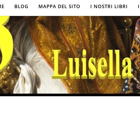
ME
BLOG
MAPPA DEL SITO
I NOSTRI LIBRI
,
OSOFIA
GNOSEOLOGIA
ia 13 – Astrazione
salizzatrice (2)
27 Ottobre 2019