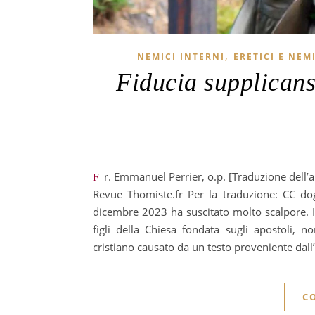
,
NEMICI INTERNI
ERETICI E NEM
Fiducia supplican
Fr. Emmanuel Perrier, o.p. [Traduzione dell’articolo «Fiducia supplicans face au sens de la foi», pubblicato sul la
Revue Thomiste.fr Per la traduzione: CC dog
dicembre 2023 ha suscitato molto scalpore. I
figli della Chiesa fondata sugli apostoli,
cristiano causato da un testo proveniente dal
C