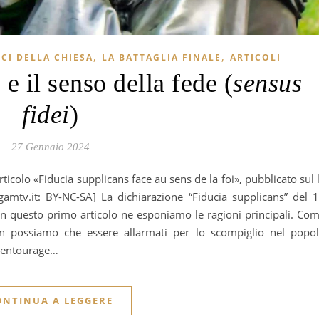
,
,
ICI DELLA CHIESA
LA BATTAGLIA FINALE
ARTICOLI
s
e il senso della fede (
sensus
fidei
)
27 Gennaio 2024
amtv.it: BY-NC-SA] La dichiarazione “Fiducia supplicans” del 
n questo primo articolo ne esponiamo le ragioni principali. Co
 non possiamo che essere allarmati per lo scompiglio nel popo
l’entourage…
ONTINUA A LEGGERE