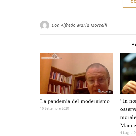
C
Don Alfredo Maria Morselli
Y
“In no
La pandemia del modernismo
10 Settembre 2020
osserv
morale
Manue
4 Luglio 