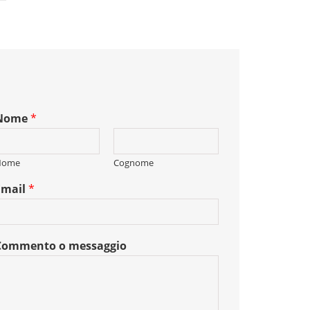
Nome
*
Nome
Cognome
Email
*
Commento o messaggio