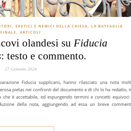
,
,
UTORI
ERETICI E NEMICI DELLA CHIESA
LA BATTAGLIA
,
FINALE
ARTICOLI
scovi olandesi su
Fiducia
s
: testo e commento.
27 Gennaio 2024
rosa pietas nei confronti del documento e di chi lo ha redatto, 
ò che è accettabile, ed espungendo termini e concetti equivoci
raduzione della nota, aggiungendo ad essa un breve commen