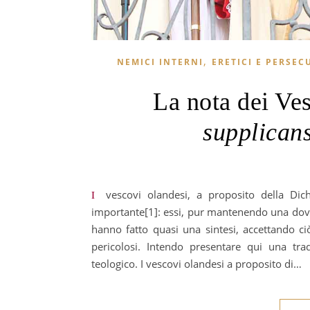
,
NEMICI INTERNI
ERETICI E PERSEC
La nota dei Ve
supplican
I vescovi olandesi, a proposito della Dichiarazione Fiducia supplicans, hanno rilasciato una nota molto
importante[1]: essi, pur mantenendo una dove
hanno fatto quasi una sintesi, accettando ci
pericolosi. Intendo presentare qui una t
teologico. I vescovi olandesi a proposito di…