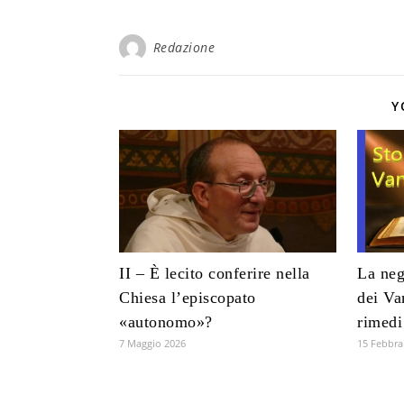
Redazione
Y
II – È lecito conferire nella
La neg
Chiesa l’episcopato
dei Va
«autonomo»?
rimedi
7 Maggio 2026
15 Febbra