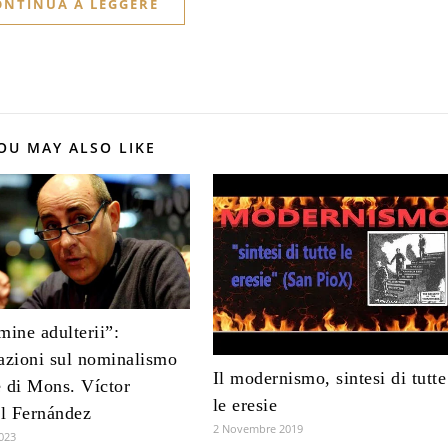
ONTINUA A LEGGERE
OU MAY ALSO LIKE
mine adulterii”:
azioni sul nominalismo
Il modernismo, sintesi di tutte
 di Mons. Víctor
le eresie
l Fernández
2 Novembre 2019
2023