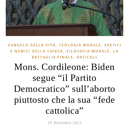
,
,
VANGELO DELLA VITA
TEOLOGIA MORALE
ERETICI
,
,
E NEMICI DELLA CHIESA
FILOSOFIA MORALE
LA
,
BATTAGLIA FINALE
ARTICOLI
Mons. Cordileone: Biden
segue “il Partito
Democratico” sull’aborto
piuttosto che la sua “fede
cattolica”
16 Novembre 2021