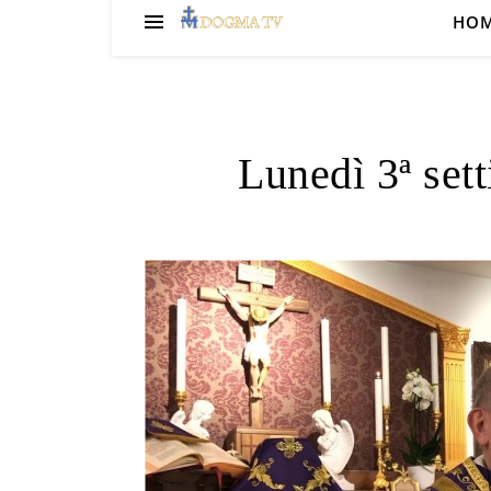
HO
Lunedì 3ª set