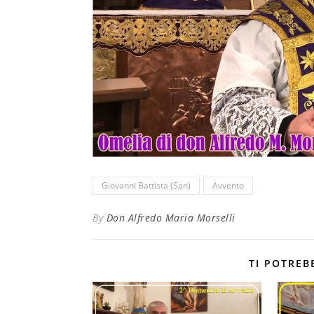
Giovanni Battista (San)
Avvento
By
Don Alfredo Maria Morselli
TI POTREB