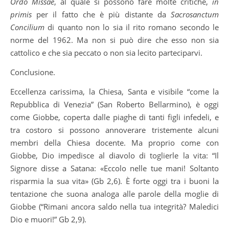
Ordo Missae
, al quale si possono fare molte critiche,
in
primis
per il fatto che è più distante da
Sacrosanctum
Concilium
di quanto non lo sia il rito romano secondo le
norme del 1962. Ma non si può dire che esso non sia
cattolico e che sia peccato o non sia lecito parteciparvi.
Conclusione.
Eccellenza carissima, la Chiesa, Santa e visibile “come la
Repubblica di Venezia” (San Roberto Bellarmino), è oggi
come Giobbe, coperta dalle piaghe di tanti figli infedeli, e
tra costoro si possono annoverare tristemente alcuni
membri della Chiesa docente. Ma proprio come con
Giobbe, Dio impedisce al diavolo di toglierle la vita: “Il
Signore disse a Satana: «Eccolo nelle tue mani! Soltanto
risparmia la sua vita» (Gb 2,6). È forte oggi tra i buoni la
tentazione che suona analoga alle parole della moglie di
Giobbe (“Rimani ancora saldo nella tua integrità? Maledici
Dio e muori!” Gb 2,9).