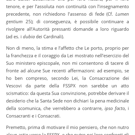
tenore, e per l’assoluta non continuità con l’insegnamento
precedente, non richiedono l’assenso di fede (Cf.
Lumen
gentium
25); di conseguenza, è possibile continuare a
rivolgere all’Autorità pressanti domande a loro riguardo
(ad es. i
dubia
dei Cardinali).
Non di meno, la stima e l’affetto che Le porto, proprio per
la franchezza e il coraggio da Lei mostrato nell’esercizio del
Suo ministero episcopale, non mi consentono di tacere di
fronte ad alcune Sue recenti affermazioni: ad esempio, se
ho ben compreso, secondo Lei, la Consacrazione dei
Vescovi da parte della FSSPX non sarebbe un atto
scismatico: da questa Sua convinzione, potrebbe derivare il
desiderio che la Santa Sede non dichiari la pena medicinale
della scomunica, che verrebbero a contrarre,
ipso facto
, i
Consacranti e i Consacrati.
Premetto, prima di motivare il mio pensiero, che non nutro
alcun astio verso la FSSPX, e che nutro nei loro confronti gli