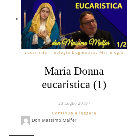
,
,
Eucaristia
Teologia Dogmatica
Mariologia
Maria Donna
eucaristica (1)
28 Luglio 2019
/
Continua a leggere
Don Massimo Malfer