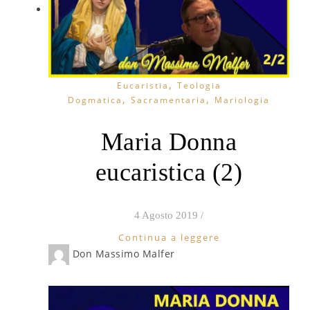
,
Eucaristia
Teologia
,
,
Dogmatica
Sacramentaria
Mariologia
Maria Donna
eucaristica (2)
4 Agosto 2019
/
Continua a leggere
Don Massimo Malfer