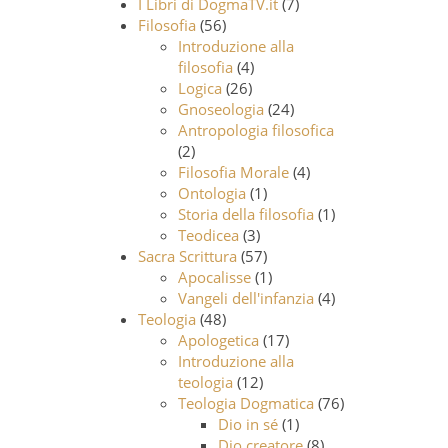
I Libri di DogmaTV.it
(7)
Filosofia
(56)
Introduzione alla
filosofia
(4)
Logica
(26)
Gnoseologia
(24)
Antropologia filosofica
(2)
Filosofia Morale
(4)
Ontologia
(1)
Storia della filosofia
(1)
Teodicea
(3)
Sacra Scrittura
(57)
Apocalisse
(1)
Vangeli dell'infanzia
(4)
Teologia
(48)
Apologetica
(17)
Introduzione alla
teologia
(12)
Teologia Dogmatica
(76)
Dio in sé
(1)
Dio creatore
(8)