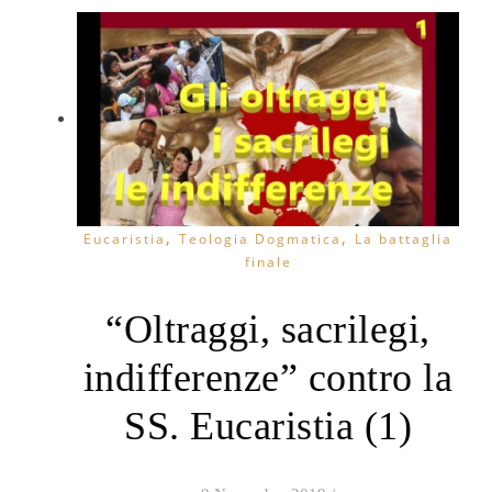
,
,
Eucaristia
Teologia Dogmatica
La battaglia
finale
“Oltraggi, sacrilegi,
indifferenze” contro la
SS. Eucaristia (1)