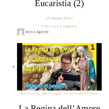
Eucaristia (2)
26 Ottobre 2019
/
Continua a leggere
Mirco Agerde
,
,
Eucaristia
Mariologia
La battaglia finale
La Regina dell’Amore