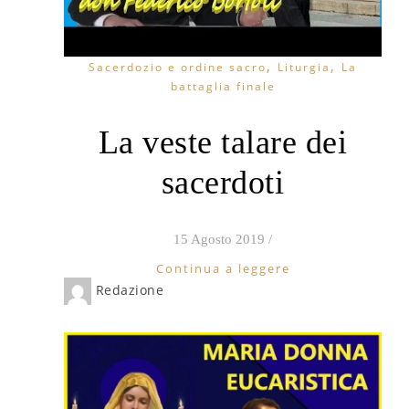
,
,
Sacerdozio e ordine sacro
Liturgia
La
battaglia finale
La veste talare dei
sacerdoti
15 Agosto 2019
/
Continua a leggere
Redazione