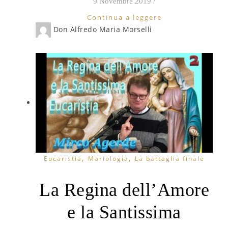
9 Novembre 2019
/
Continua a leggere
Don Alfredo Maria Morselli
,
,
Eucaristia
Mariologia
La battaglia finale
La Regina dell’Amore
e la Santissima