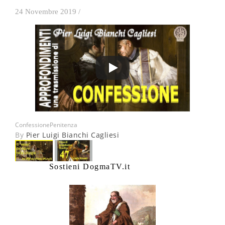
24 Novembre 2019
/
Confessione
Penitenza
By
Pier Luigi Bianchi Cagliesi
Sostieni DogmaTV.it