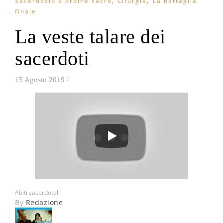
,
,
Sacerdozio e ordine sacro
Liturgia
La battaglia
finale
La veste talare dei
sacerdoti
15 Agosto 2019
/
Abiti sacerdotali
By
Redazione