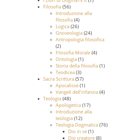
I Libri di DogmaTV.it
(7)
Filosofia
(56)
Introduzione alla
filosofia
(4)
Logica
(26)
Gnoseologia
(24)
Antropologia filosofica
(2)
Filosofia Morale
(4)
Ontologia
(1)
Storia della filosofia
(1)
Teodicea
(3)
Sacra Scrittura
(57)
Apocalisse
(1)
Vangeli dell'infanzia
(4)
Teologia
(48)
Apologetica
(17)
Introduzione alla
teologia
(12)
Teologia Dogmatica
(76)
Dio in sé
(1)
Dio creatore
(8)