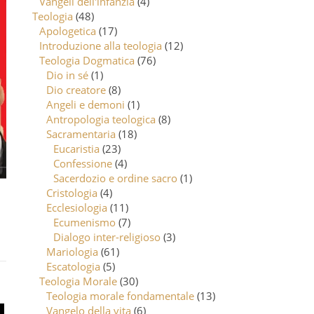
Vangeli dell'infanzia
(4)
Teologia
(48)
Apologetica
(17)
Introduzione alla teologia
(12)
Teologia Dogmatica
(76)
Dio in sé
(1)
Dio creatore
(8)
Angeli e demoni
(1)
Antropologia teologica
(8)
Sacramentaria
(18)
Eucaristia
(23)
Confessione
(4)
Sacerdozio e ordine sacro
(1)
Cristologia
(4)
Ecclesiologia
(11)
Ecumenismo
(7)
Dialogo inter-religioso
(3)
Mariologia
(61)
Escatologia
(5)
Teologia Morale
(30)
Teologia morale fondamentale
(13)
Vangelo della vita
(6)