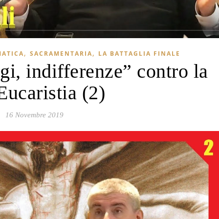
,
,
MATICA
SACRAMENTARIA
LA BATTAGLIA FINALE
gi, indifferenze” contro la
Eucaristia (2)
16 Novembre 2019