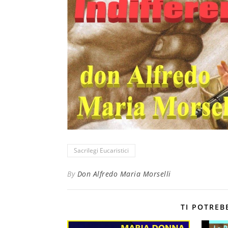
Sacrilegi Eucaristici
By
Don Alfredo Maria Morselli
TI POTREB