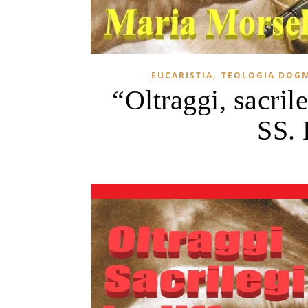
,
EUCARISTIA
TEOLOGIA DOG
“Oltraggi, sacrile
SS. 