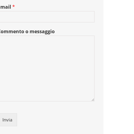
Email
*
Commento o messaggio
Invia