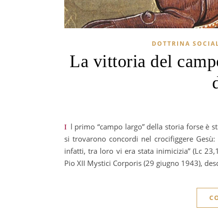
DOTTRINA SOCIA
La vittoria del campo
Il primo “campo largo” della storia forse è stata l’alleanza tra Caifa, Pilato ed Erode: si odiavano tar di loro, ma
si trovarono concordi nel crocifiggere Gesù:
infatti, tra loro vi era stata inimicizia” (Lc 2
Pio XII Mystici Corporis (29 giugno 1943), des
C