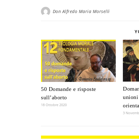
Don Alfredo Maria Morselli
Y
Domand
50 Domande e risposte
unioni
sull’aborto
18 Ottobre 2020
orient
3 Novemb