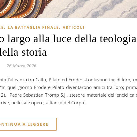
,
,
LE
LA BATTAGLIA FINALE
ARTICOLI
 largo alla luce della teologia
della storia
26 Marzo 2026
 “In quel giorno Erode e Pilato diventarono amici tra loro; prim
3,12). Padre Sebastian Tromp S.J., stesore materiale dell’enciclica 
crive, nelle sue opere, a fianco del Corpo…
ONTINUA A LEGGERE