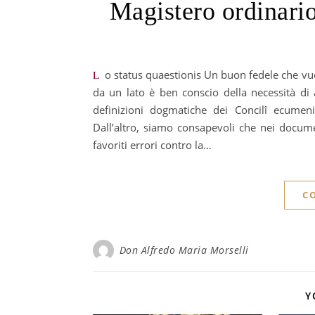
Magistero ordinario
Lo status quaestionis Un buon fedele che vuole rimanere cattolico si trova davanti a una grandissima difficoltà:
da un lato è ben conscio della necessità di
definizioni dogmatiche dei Concilî ecumen
Dall’altro, siamo consapevoli che nei docume
favoriti errori contro la…
C
Don Alfredo Maria Morselli
Y