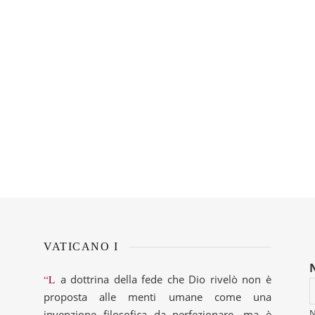
VATICANO I
“La dottrina della fede che Dio rivelò non è
proposta alle menti umane come una
invenzione filosofica da perfezionare, ma è