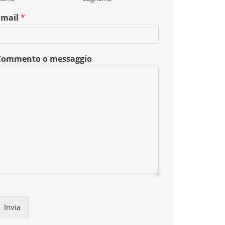
Email
*
Commento o messaggio
Invia