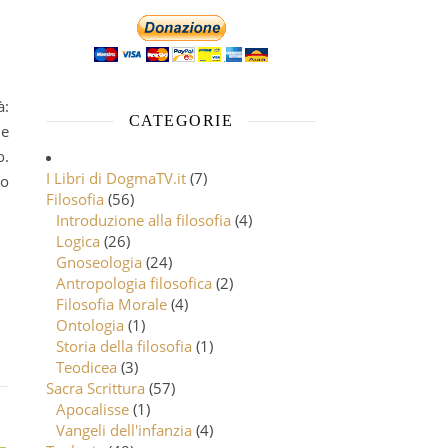
CATEGORIE
le
o.
I Libri di DogmaTV.it
(7)
 o
Filosofia
(56)
Introduzione alla filosofia
(4)
Logica
(26)
Gnoseologia
(24)
Antropologia filosofica
(2)
Filosofia Morale
(4)
Ontologia
(1)
Storia della filosofia
(1)
Teodicea
(3)
Sacra Scrittura
(57)
Apocalisse
(1)
Vangeli dell'infanzia
(4)