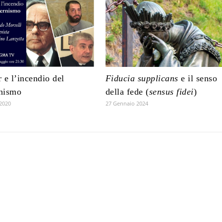
 e l’incendio del
Fiducia supplicans
e il senso
nismo
della fede (
sensus fidei
)
2020
27 Gennaio 2024