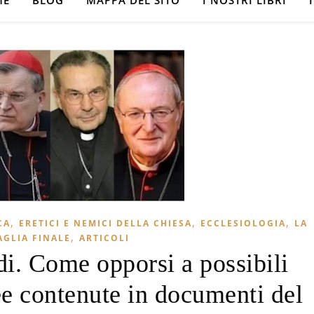
ME
BLOG
MAPPA DEL SITO
I NOSTRI LIBRI
,
,
,
CA
ERETICI E NEMICI DELLA CHIESA
ECCLESIOLOGIA
LA
,
AGLIA FINALE
ARTICOLI
di. Come opporsi a possibili
ee contenute in documenti del