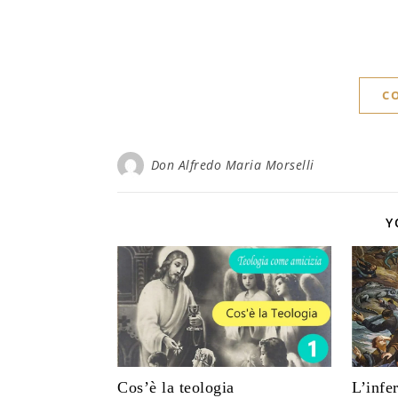
C
Don Alfredo Maria Morselli
Y
Cos’è la teologia
L’infe