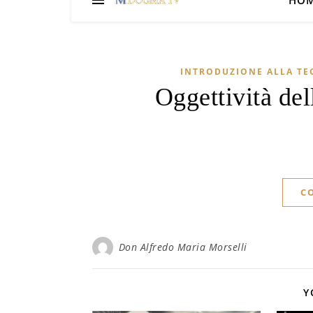
HO
INTRODUZIONE ALLA TE
Oggettività de
C
Don Alfredo Maria Morselli
Y