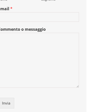
Email
*
Commento o messaggio
Invia