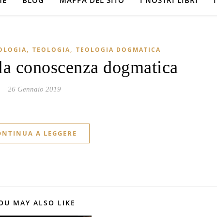
ME
BLOG
MAPPA DEL SITO
I NOSTRI LIBRI
,
,
OLOGIA
TEOLOGIA
TEOLOGIA DOGMATICA
lla conoscenza dogmatica
26 Gennaio 2019
ONTINUA A LEGGERE
OU MAY ALSO LIKE