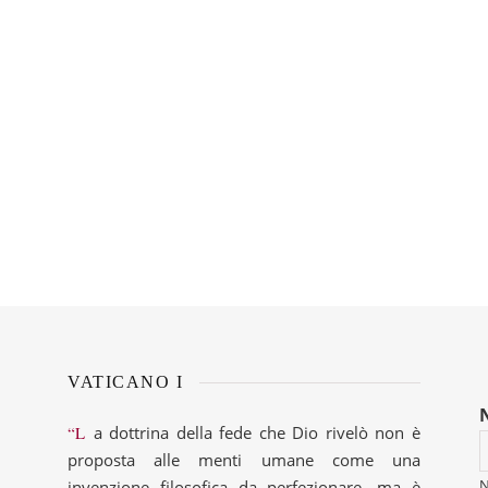
VATICANO I
“La dottrina della fede che Dio rivelò non è
proposta alle menti umane come una
invenzione filosofica da perfezionare, ma è