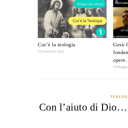
Cos’è la teologia
Gesù C
10 Dicembre 2020
fondam
opere.
19 Maggio
TEOLOG
Con l’aiuto di Dio…