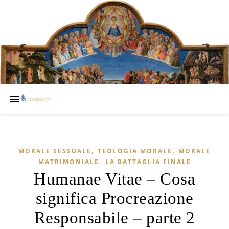
,
,
MORALE SESSUALE
TEOLOGIA MORALE
MORALE
,
MATRIMONIALE
LA BATTAGLIA FINALE
Humanae Vitae – Cosa
significa Procreazione
Responsabile – parte 2