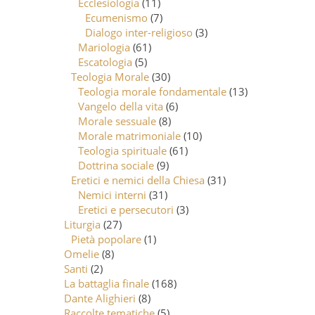
Ecclesiologia
(11)
Ecumenismo
(7)
Dialogo inter-religioso
(3)
Mariologia
(61)
Escatologia
(5)
Teologia Morale
(30)
Teologia morale fondamentale
(13)
Vangelo della vita
(6)
Morale sessuale
(8)
Morale matrimoniale
(10)
Teologia spirituale
(61)
Dottrina sociale
(9)
Eretici e nemici della Chiesa
(31)
Nemici interni
(31)
Eretici e persecutori
(3)
Liturgia
(27)
Pietà popolare
(1)
Omelie
(8)
Santi
(2)
La battaglia finale
(168)
Dante Alighieri
(8)
Raccolte tematiche
(5)