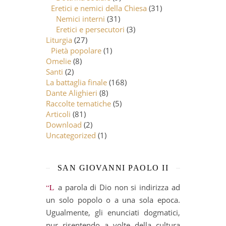
Eretici e nemici della Chiesa
(31)
Nemici interni
(31)
Eretici e persecutori
(3)
Liturgia
(27)
Pietà popolare
(1)
Omelie
(8)
Santi
(2)
La battaglia finale
(168)
Dante Alighieri
(8)
Raccolte tematiche
(5)
Articoli
(81)
Download
(2)
Uncategorized
(1)
SAN GIOVANNI PAOLO II
“La parola di Dio non si indirizza ad
un solo popolo o a una sola epoca.
Ugualmente, gli enunciati dogmatici,
pur risentendo a volte della cultura