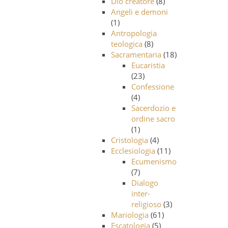
Dio creatore
(8)
Angeli e demoni
(1)
Antropologia
teologica
(8)
Sacramentaria
(18)
Eucaristia
(23)
Confessione
(4)
Sacerdozio e
ordine sacro
(1)
Cristologia
(4)
Ecclesiologia
(11)
Ecumenismo
(7)
Dialogo
inter-
religioso
(3)
Mariologia
(61)
Escatologia
(5)