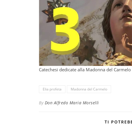
Catechesi dedicate alla Madonna del Carmelo
Elia profeta
Madonna del Carmelo
By
Don Alfredo Maria Morselli
TI POTREB