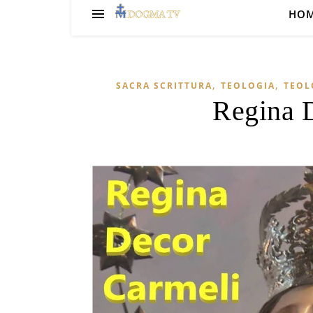
HO
,
,
SACRA SCRITTURA
TEOLOGIA
TEOL
Regina D