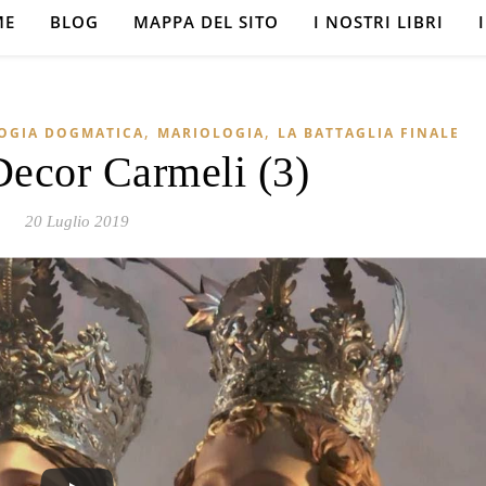
ME
BLOG
MAPPA DEL SITO
I NOSTRI LIBRI
,
,
OGIA DOGMATICA
MARIOLOGIA
LA BATTAGLIA FINALE
ecor Carmeli (3)
20 Luglio 2019