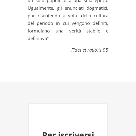
un solo popolo o a una sola epoca.
Ugualmente, gli enunciati dogmatici,
pur risentendo a volte della cultura
del periodo in cui vengono definiti,
formulano una verità stabile e
definitiva”
Fides et ratio
, § 95
Per iscriversi