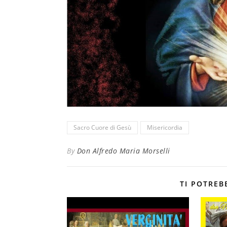
Sacro Cuore di Gesù
Misericordia
By
Don Alfredo Maria Morselli
TI POTREB