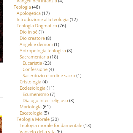
Vangeli dell'infanzia
(4)
Teologia
(48)
Apologetica
(17)
Introduzione alla teologia
(12)
Teologia Dogmatica
(76)
Dio in sé
(1)
Dio creatore
(8)
Angeli e demoni
(1)
Antropologia teologica
(8)
Sacramentaria
(18)
Eucaristia
(23)
Confessione
(4)
Sacerdozio e ordine sacro
(1)
Cristologia
(4)
Ecclesiologia
(11)
Ecumenismo
(7)
Dialogo inter-religioso
(3)
Mariologia
(61)
Escatologia
(5)
Teologia Morale
(30)
Teologia morale fondamentale
(13)
Vangelo della vita
(6)