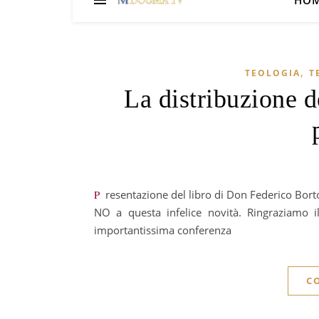
HO
,
TEOLOGIA
T
La distribuzione 
Presentazione del libro di Don Federico Bortoli, “La distribuzione della Comunione sulla mano”. Le ragioni di un
NO a questa infelice novità. Ringraziamo i
importantissima conferenza
C