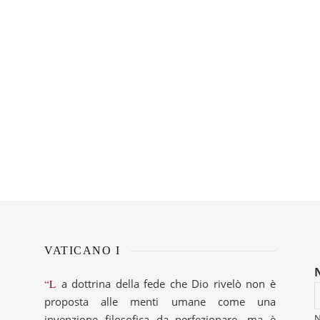
VATICANO I
“La dottrina della fede che Dio rivelò non è
proposta alle menti umane come una
invenzione filosofica da perfezionare, ma è