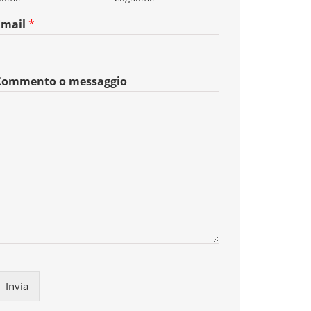
Email
*
Commento o messaggio
Invia