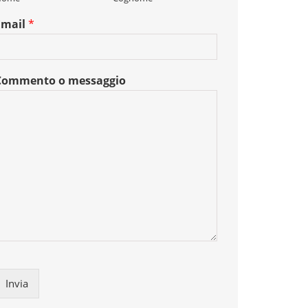
Email
*
Commento o messaggio
Invia