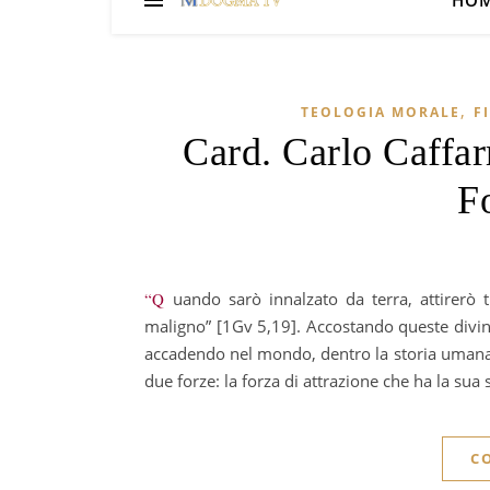
HO
,
TEOLOGIA MORALE
F
Card. Carlo Caffar
F
“Quando sarò innalzato da terra, attirerò tutti a me” [Gv 12,32]. “Tutto il mondo giace sotto il potere del
maligno” [1Gv 5,19]. Accostando queste divin
accadendo nel mondo, dentro la storia umana 
due forze: la forza di attrazione che ha la sua 
C