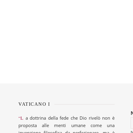
VATICANO I
“La dottrina della fede che Dio rivelò non è
proposta alle menti umane come una
invenzione filosofica da perfezionare, ma è