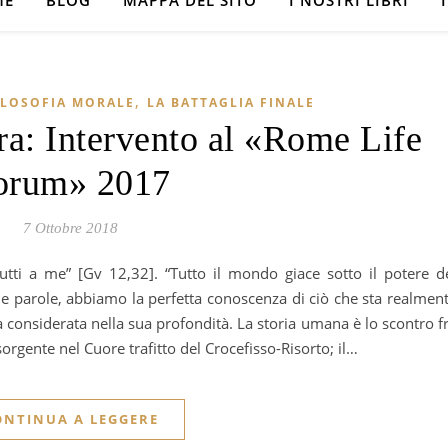
ME
BLOG
MAPPA DEL SITO
I NOSTRI LIBRI
,
ILOSOFIA MORALE
LA BATTAGLIA FINALE
ra: Intervento al «Rome Life
orum» 2017
7 Ottobre 2018
e parole, abbiamo la perfetta conoscenza di ciò che sta realmen
considerata nella sua profondità. La storia umana è lo scontro f
sorgente nel Cuore trafitto del Crocefisso-Risorto; il…
ONTINUA A LEGGERE