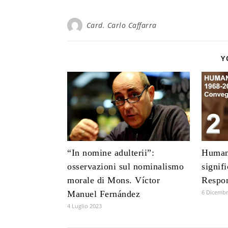
Card. Carlo Caffarra
Y
“In nomine adulterii”:
Human
osservazioni sul nominalismo
signif
morale di Mons. Víctor
Respon
6 Dicembr
Manuel Fernández
4 Luglio 2023