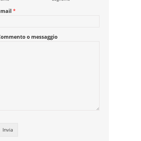
Email
*
Commento o messaggio
Invia