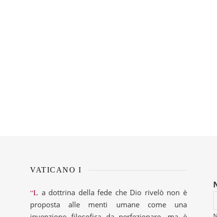
VATICANO I
“La dottrina della fede che Dio rivelò non è
proposta alle menti umane come una
invenzione filosofica da perfezionare, ma è