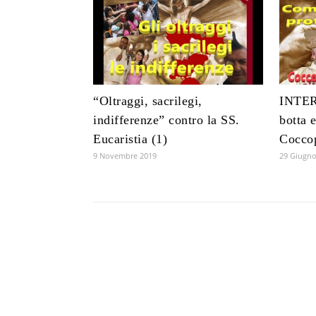
“Oltraggi, sacrilegi,
INTE
indifferenze” contro la SS.
botta 
Eucaristia (1)
Cocco
9 Novembre 2019
29 Giugno