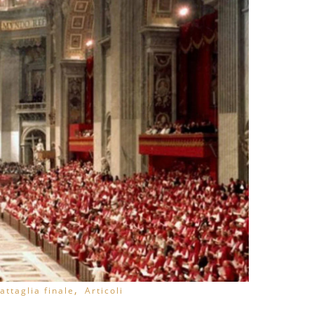
,
attaglia finale
Articoli