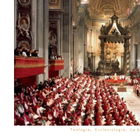
,
,
Teologia
Ecclesiologia
La b