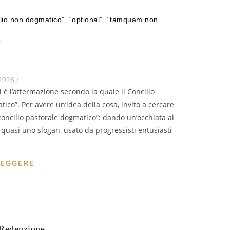
ilio non dogmatico”, “optional”, “tamquam non
?
2026
/
ico”. Per avere un’idea della cosa, invito a cercare
 “concilio pastorale dogmatico”: dando un’occhiata ai
a quasi uno slogan, usato da progressisti entusiasti
LEGGERE
a Redenzione