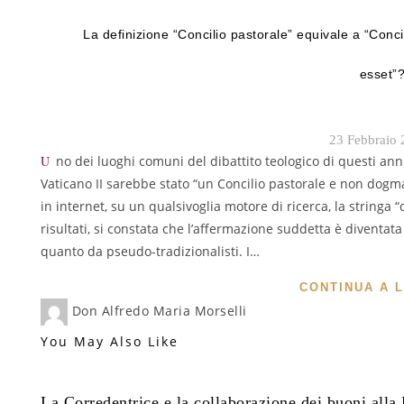
La definizione “Concilio pastorale” equivale a “Conc
esset”
23 Febbraio 
Uno dei luoghi comuni del dibattito teologico di questi anni è l’affermazione secondo la quale il Concilio
Vaticano II sarebbe stato “un Concilio pastorale e non dogmat
in internet, su un qualsivoglia motore di ricerca, la stringa
risultati, si constata che l’affermazione suddetta è diventat
quanto da pseudo-tradizionalisti. I…
CONTINUA A 
Don Alfredo Maria Morselli
You May Also Like
La Corredentrice e la collaborazione dei buoni all